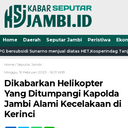
Home
Daerah
Seputar Jambi
Peristiwa
Eko
 bersubsidi Sunarno menjual diatas HET,Kosperindag Tanjab
Home /
Seputar Jambi
Minggu, 19 Februari 2023 - 16:31 WIB
Dikabarkan Helikopter
Yang Ditumpangi Kapolda
Jambi Alami Kecelakaan di
Kerinci