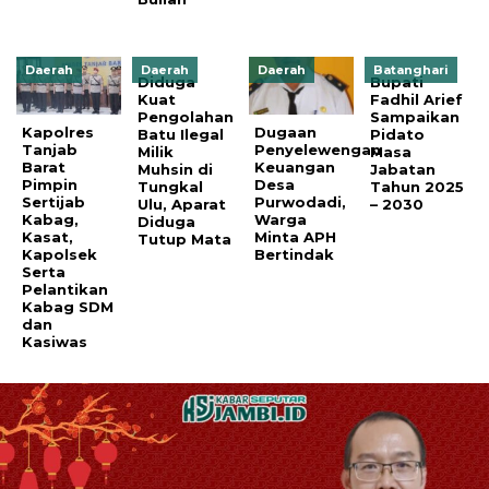
Daerah
Daerah
Daerah
Batanghari
Diduga
Bupati
Kuat
Fadhil Arief
Pengolahan
Sampaikan
Kapolres
Dugaan
Batu Ilegal
Pidato
Tanjab
Penyelewengan
Milik
Masa
Barat
Keuangan
Muhsin di
Jabatan
Pimpin
Desa
Tungkal
Tahun 2025
Sertijab
Purwodadi,
Ulu, Aparat
– 2030
Kabag,
Warga
Diduga
Kasat,
Minta APH
Tutup Mata
Kapolsek
Bertindak
Serta
Pelantikan
Kabag SDM
dan
Kasiwas