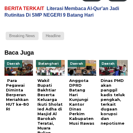
BERITA TERKAIT
Literasi Membaca Al-Qur'an Jadi
Rutinitas Di SMP NEGERI 9 Batang Hari
Breaking News
Headline
Baca Juga
Daerah
Batanghari
Daerah
Daerah
Para
Wakil
Anggota
Dinas PMD
Pegawai
Bupati
DPRD
akan
Diminta
Bakhtiar
Batang
panggil
Berperan
Beserta
Hari
kadis teluk
Meriahkan
Keluarga
Kunjungi
pengkah,
HUT ke-80
Ikuti Sholat
Kantor
terkait
RI
Ied Adha di
Dinas
dugaan
Masjid Al
Perkim
korupsi
Barokah
Kabupaten
dan
Teratai,
Musi Rawas
nepotisme
Muara
Bulian