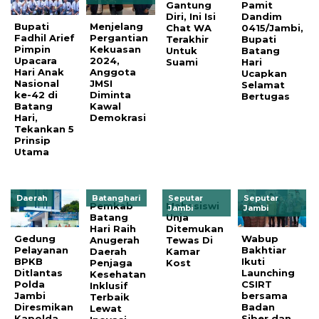
Gantung
Pamit
Diri, Ini Isi
Dandim
Bupati
Menjelang
Chat WA
0415/Jambi,
Fadhil Arief
Pergantian
Terakhir
Bupati
Pimpin
Kekuasan
Untuk
Batang
Upacara
2024,
Suami
Hari
Hari Anak
Anggota
Ucapkan
Nasional
JMSI
Selamat
ke-42 di
Diminta
Bertugas
Batang
Kawal
Hari,
Demokrasi
Tekankan 5
Prinsip
Utama
Daerah
Batanghari
Seputar
Seputar
Pemkab
Mahasiswi
Jambi
Jambi
Batang
Unja
Hari Raih
Ditemukan
Gedung
Wabup
Anugerah
Tewas Di
Pelayanan
Bakhtiar
Daerah
Kamar
BPKB
Ikuti
Penjaga
Kost
Ditlantas
Launching
Kesehatan
Polda
CSIRT
Inklusif
Jambi
bersama
Terbaik
Diresmikan
Badan
Lewat
Kapolda
Siber dan