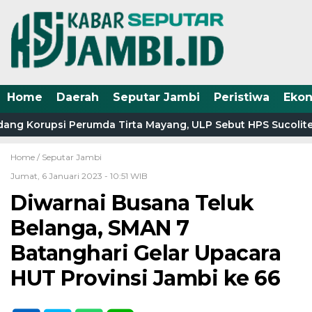
Home
Daerah
Seputar Jambi
Peristiwa
Eko
ang Korupsi Perumda Tirta Mayang, ULP Sebut HPS Sucolite 
Home /
Seputar Jambi
Jumat, 6 Januari 2023 - 10:51 WIB
Diwarnai Busana Teluk
Belanga, SMAN 7
Batanghari Gelar Upacara
HUT Provinsi Jambi ke 66