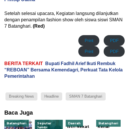
Setelah selesai upacara, Kegiatan langsung dilanjutkan
dengan penampilan fashion show oleh siswa siswi SMAN
7 Batanghari.
(Red)
Print
PDF
Print
PDF
BERITA TERKAIT
Bupati Fadhil Arief Ikuti Rembuk
“REBOAN” Bersama Kemendagri, Perkuat Tata Kelola
Pemerintahan
Breaking News
Headline
SMAN 7 Batanghari
Baca Juga
Batanghari
Seputar
Daerah
Batanghari
Istri Nekat
Kenal
Jambi