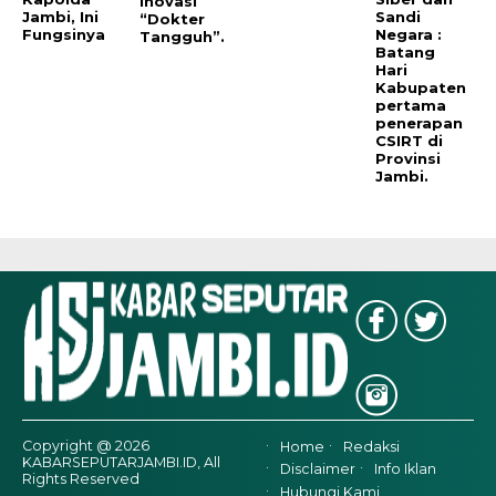
Inovasi
Jambi, Ini
Sandi
“Dokter
Fungsinya
Negara :
Tangguh”.
Batang
Hari
Kabupaten
pertama
penerapan
CSIRT di
Provinsi
Jambi.
Copyright @ 2026
Home
Redaksi
KABARSEPUTARJAMBI.ID, All
Disclaimer
Info Iklan
Rights Reserved
Hubungi Kami