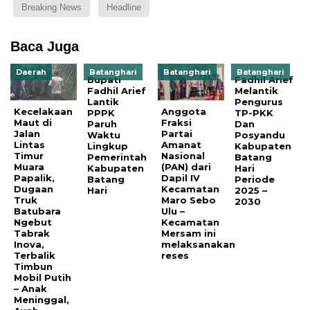
Breaking News
Headline
Baca Juga
Daerah
Batanghari
Batanghari
Batanghari
Bupati
Fadhil Arief
Fadhil Arief
Melantik
Lantik
Pengurus
Kecelakaan
Anggota
PPPK
TP-PKK
Maut di
Fraksi
Paruh
Dan
Jalan
Partai
Waktu
Posyandu
Lintas
Amanat
Lingkup
Kabupaten
Timur
Nasional
Pemerintah
Batang
Muara
(PAN) dari
Kabupaten
Hari
Papalik,
Dapil IV
Batang
Periode
Dugaan
Kecamatan
Hari
2025 –
Truk
Maro Sebo
2030
Batubara
Ulu –
Ngebut
Kecamatan
Tabrak
Mersam ini
Inova,
melaksanakan
Terbalik
reses
Timbun
Mobil Putih
– Anak
Meninggal,