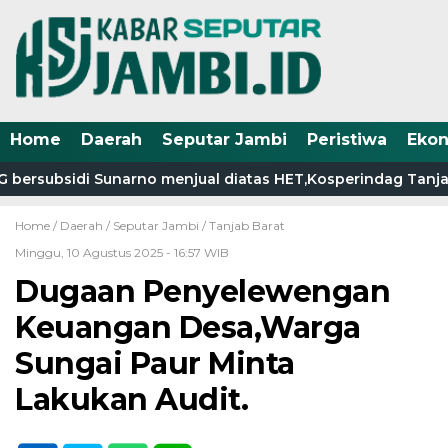
Home
Daerah
Seputar Jambi
Peristiwa
Eko
ersubsidi Sunarno menjual diatas HET,Kosperindag Tanjab B
Home /
Daerah
/
Seputar Jambi
/
Tanjab Barat
Minggu, 10 Agustus 2025 - 16:57 WIB
Dugaan Penyelewengan
Keuangan Desa,Warga
Sungai Paur Minta
Lakukan Audit.