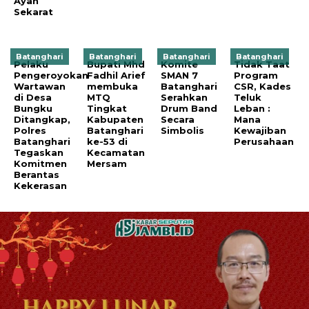
Ayah
Sekarat
Batanghari
Batanghari
Batanghari
Batanghari
Pelaku
Bupati Mhd
Komite
Tidak Taat
Pengeroyokan
Fadhil Arief
SMAN 7
Program
Wartawan
membuka
Batanghari
CSR, Kades
di Desa
MTQ
Serahkan
Teluk
Bungku
Tingkat
Drum Band
Leban :
Ditangkap,
Kabupaten
Secara
Mana
Polres
Batanghari
Simbolis
Kewajiban
Batanghari
ke-53 di
Perusahaan
Tegaskan
Kecamatan
Komitmen
Mersam
Berantas
Kekerasan