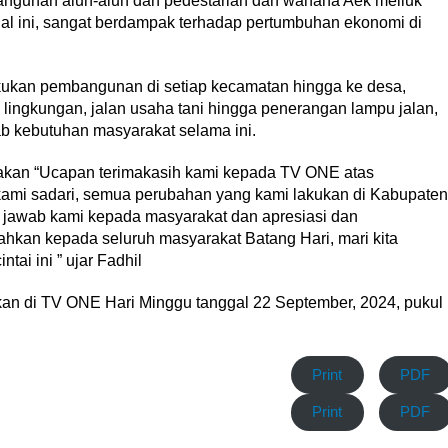
bangunan alun-alun dan pedestarian dan wahana Aek meliuk
Hal ini, sangat berdampak terhadap pertumbuhan ekonomi di
akukan pembangunan di setiap kecamatan hingga ke desa,
ingkungan, jalan usaha tani hingga penerangan lampu jalan,
 kebutuhan masyarakat selama ini.
takan “Ucapan terimakasih kami kepada TV ONE atas
kami sadari, semua perubahan yang kami lakukan di Kabupaten
 jawab kami kepada masyarakat dan apresiasi dan
hkan kepada seluruh masyarakat Batang Hari, mari kita
ai ini ” ujar Fadhil
kan di TV ONE Hari Minggu tanggal 22 September, 2024, pukul
Print
PDF
Print
PDF