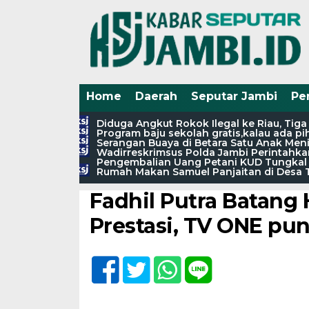
Home
Daerah
Seputar Jambi
Pe
Diduga Angkut Rokok Ilegal ke Riau, Tig
Program baju sekolah gratis,kalau ada 
Serangan Buaya di Betara Satu Anak Meni
Wadirreskrimsus Polda Jambi Perintahkan
Home /
Daerah
/
Seputar Jambi
Pengembalian Uang Petani KUD Tungkal 
Rumah Makan Samuel Panjaitan di Desa T
Sabtu, 21 September 2024 - 16:05 WIB
Fadhil Putra Batang
Prestasi, TV ONE pu