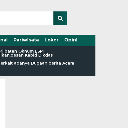
nal
Pariwisata
Loker
Opini
terlibatan Oknum LSM
dikan.pesan Kabid Dikdas
terkait adanya Dugaan berita Acara