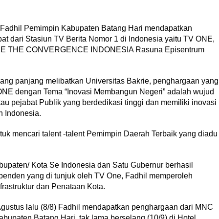
gi Fadhil Pemimpin Kabupaten Batang Hari mendapatkan
apat dari Stasiun TV Berita Nomor 1 di Indonesia yaitu TV ONE,
TV ONE THE CONVERGENCE INDONESIA Rasuna Episentrum
yang panjang melibatkan Universitas Bakrie, penghargaan yang
NE dengan Tema “Inovasi Membangun Negeri” adalah wujud
 pejabat Publik yang berdedikasi tinggi dan memiliki inovasi
 Indonesia.
uk mencari talent -talent Pemimpin Daerah Terbaik yang diadu
upaten/ Kota Se Indonesia dan Satu Gubernur berhasil
ependen yang di tunjuk oleh TV One, Fadhil memperoleh
rastruktur dan Penataan Kota.
gustus lalu (8/8) Fadhil mendapatkan penghargaan dari MNC
paten Batang Hari, tak lama berselang (10/9) di Hotel