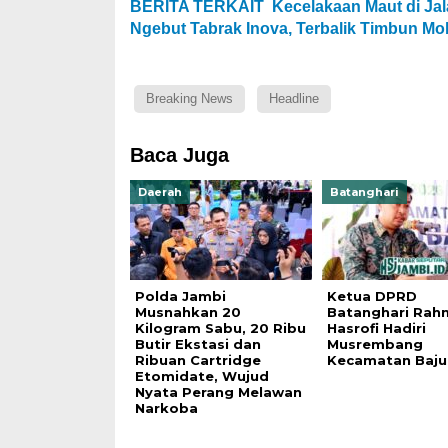
BERITA TERKAIT
Kecelakaan Maut di Jal
Ngebut Tabrak Inova, Terbalik Timbun Mob
Breaking News
Headline
Baca Juga
Daerah
Batanghari
Polda Jambi
Ketua DPRD
Musnahkan 20
Batanghari Rah
Kilogram Sabu, 20 Ribu
Hasrofi Hadiri
Butir Ekstasi dan
Musrembang
Ribuan Cartridge
Kecamatan Baj
Etomidate, Wujud
Nyata Perang Melawan
Narkoba