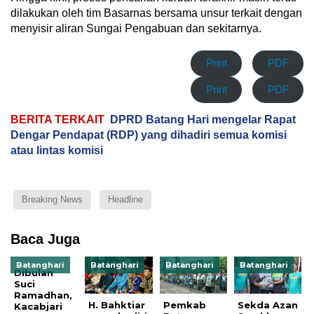
Print
PDF
Print
PDF
BERITA TERKAIT
DPRD Batang Hari mengelar Rapat
Dengar Pendapat (RDP) yang dihadiri semua komisi
atau lintas komisi
Breaking News
Headline
Baca Juga
Batanghari
Batanghari
Batanghari
Batanghari
Dibulan
Suci
Ramadhan,
H. Bahktiar
Pemkab
Sekda Azan
Kacabjari
menghadiri
Batang
Serahkan
Muara
acara
Hari Gelar
Hadiah
Tembesi
Penganugerahan
Upacara
Utama
Sambut