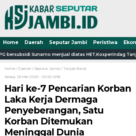
Home
Daerah
Seputar Jambi
Peristiwa
Eko
 bersubsidi Sunarno menjual diatas HET,Kosperindag Tanjab 
Home /
Daerah
/
Seputar Jambi
/
Tanjab Barat
Selasa, 26 Mei 2026 - 09:50 WIB
Hari ke-7 Pencarian Korban
Laka Kerja Dermaga
Penyeberangan, Satu
Korban Ditemukan
Meninggal Dunia