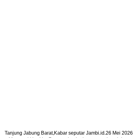
Tanjung Jabung Barat,Kabar seputar Jambi.id.26 Mei 2026
– Memasuki hari ke-7 pencarian korban pasca kecelakaan
kerja (laka kerja) di dermaga penyeberangan Dusun