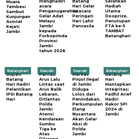
Gelar Adat
Peringati
Dooprize,
Kunjungan
Melayu
Hari Lahir
Penutupan
Asintel
Jambi
Pancasila
FTA ke-5
Kejati
kepada
TAMBAT
Jambi
Forkopimda
Batanghari
Provinsi
Jambi
tahun 2026
Batanghari
Daerah
Daerah
Batanghari
Bupati
Pantau
Markas
Batang
Batang
Arus Lalu
Pinjol Ilegal
Hari
Hari Hadiri
Lintas saat
di Jambi
Mantapkan
Pelantikan
Arus Balik
Diduga
Integritas:
IPSI Batang
Lebaran,
Lolos dari
Fadhil Arief
Hari
Ditlantas
Penindakan,
Hadiri
Polda
Perkumpulan
Rakor SPI
Jambi
Elang
2024 di
Atensi
Nusantara
Jambi
Kendaraan
Akan Gelar
Sumbu
Aksi di
Tiga ke
Polda
Atas
Jambi
Dilarang
Melintas