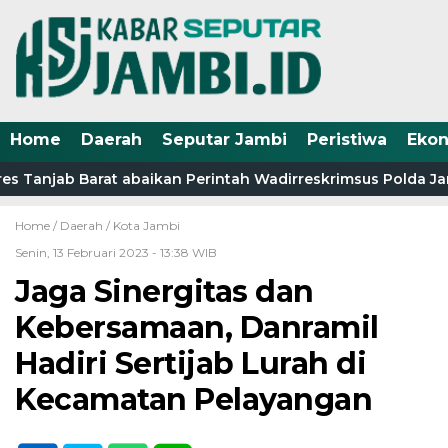
Home
Daerah
Seputar Jambi
Peristiwa
Eko
s Tanjab Barat abaikan Perintah Wadirreskrimsus Polda Jamb
Home /
Daerah
/
Kota Jambi
Senin, 13 Februari 2023 - 13:38 WIB
Jaga Sinergitas dan
Kebersamaan, Danramil
Hadiri Sertijab Lurah di
Kecamatan Pelayangan