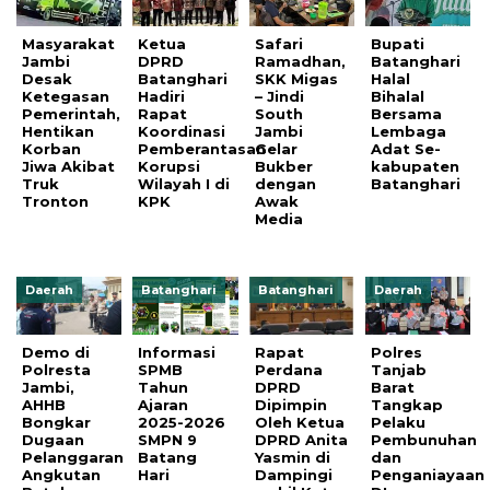
Masyarakat
Ketua
Safari
Bupati
Jambi
DPRD
Ramadhan,
Batanghari
Desak
Batanghari
SKK Migas
Halal
Ketegasan
Hadiri
– Jindi
Bihalal
Pemerintah,
Rapat
South
Bersama
Hentikan
Koordinasi
Jambi
Lembaga
Korban
Pemberantasan
Gelar
Adat Se-
Jiwa Akibat
Korupsi
Bukber
kabupaten
Truk
Wilayah I di
dengan
Batanghari
Tronton
KPK
Awak
Media
Daerah
Batanghari
Batanghari
Daerah
Demo di
Informasi
Rapat
Polres
Polresta
SPMB
Perdana
Tanjab
Jambi,
Tahun
DPRD
Barat
AHHB
Ajaran
Dipimpin
Tangkap
Bongkar
2025-2026
Oleh Ketua
Pelaku
Dugaan
SMPN 9
DPRD Anita
Pembunuhan
Pelanggaran
Batang
Yasmin di
dan
Angkutan
Hari
Dampingi
Penganiayaan