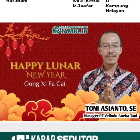
Batubara
wakil Ketua
DI
M.Jaafar
Kampung
Nelayan