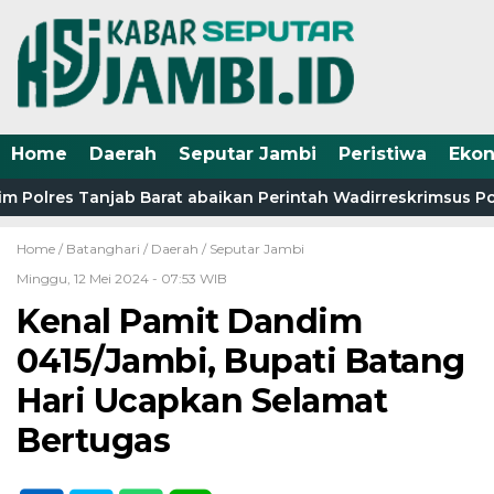
Home
Daerah
Seputar Jambi
Peristiwa
Eko
m Polres Tanjab Barat abaikan Perintah Wadirreskrimsus Pol
Home /
Batanghari
/
Daerah
/
Seputar Jambi
Minggu, 12 Mei 2024 - 07:53 WIB
Kenal Pamit Dandim
0415/Jambi, Bupati Batang
Hari Ucapkan Selamat
Bertugas