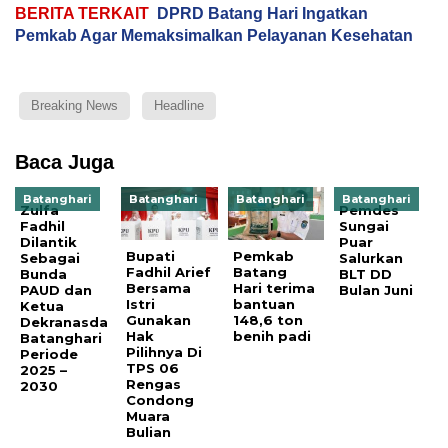
BERITA TERKAIT
DPRD Batang Hari Ingatkan
Pemkab Agar Memaksimalkan Pelayanan Kesehatan
Breaking News
Headline
Baca Juga
Batanghari
Batanghari
Batanghari
Batanghari
Zulfa
Pemdes
Fadhil
Sungai
Dilantik
Puar
Bupati
Pemkab
Sebagai
Salurkan
Fadhil Arief
Batang
Bunda
BLT DD
Bersama
Hari terima
PAUD dan
Bulan Juni
Istri
bantuan
Ketua
Gunakan
148,6 ton
Dekranasda
Hak
benih padi
Batanghari
Pilihnya Di
Periode
TPS 06
2025 –
Rengas
2030
Condong
Muara
Bulian