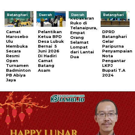
Batanghari
Daerah
Daerah
Batanghari
Kebakaran
Ruko di
Telanaipura,
Camat
Pelantikan
DPRD
Empat
Marosebo
Ketua BPD
Batanghari
Orang
Ulu
Desa Lubuk
Gelar
Selamat
Membuka
Bernai 5
Paripurna
Lompat
Secara
Juni 2026
Penyampaian
dari Lantai
Resmi
Di Hadiri
Nota
Dua
Open
Camat
Pengantar
Turnamen
Batang
LKPJ
Badminton
Asam
Bupati T.A
PB Abiya
2024
Jaya