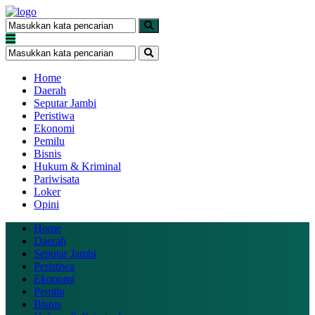
Home
Daerah
Seputar Jambi
Peristiwa
Ekonomi
Pemilu
Bisnis
Hukum & Kriminal
Pariwisata
Loker
Opini
Home
Daerah
Seputar Jambi
Peristiwa
Ekonomi
Pemilu
Bisnis