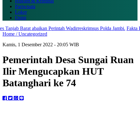
Hukum & Kriminal
Pariwisata
Loker
Opini
anjab Barat abaikan Perintah Wadirreskrimsus Polda Jambi.
Fakta Baru
Home /
Uncategorized
Kamis, 1 Desember 2022 - 20:05 WIB
Pemerintah Desa Sungai Ruan
Ilir Mengucapkan HUT
Batanghari ke 74