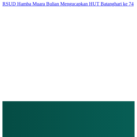
RSUD Hamba Muara Bulian Mengucapkan HUT Batanghari ke 74