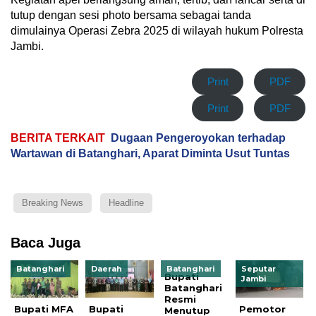
tutup dengan sesi photo bersama sebagai tanda
dimulainya Operasi Zebra 2025 di wilayah hukum Polresta
Jambi.
Print
PDF
Print
PDF
BERITA TERKAIT
Dugaan Pengeroyokan terhadap
Wartawan di Batanghari, Aparat Diminta Usut Tuntas
Breaking News
Headline
Baca Juga
Batanghari
Daerah
Batanghari
Seputar
Bupati
Jambi
Batanghari
Resmi
Bupati MFA
Bupati
Pemotor
Menutup