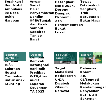
Serahkan 1
Anwar
Tewas
Batanghari
Unit Mobil
Sadat
Ditabrak di
Expo 2024,
Ambulans
Gelar
Sengkati,
Dorong
ke Desa
Penyambutan
Truk
Dampak
Bukit
Dandim
Batubara di
Ekonomi
Harapan
0419/Tanjab
Bakar Masa
dan
dan Pisah
Pengembangan
Sambut
Bakat
Kapolres
Lokal
Tanjab
Barat
Seputar
Daerah
Seputar
Daerah
Babinsa
Kembali
Jambi
Jambi
Koramil
Pemkab
10/JS
Batanghari
Tega!
Babinnsa
Salurkan
Hari Raih
Mahasiswi
Koramil
Nutrisi
Predikat
Kedokteran
415-
Tambahan
WTP,Atas
UNJA
05/Sengeti
untuk Anak
Audit
Dicabuli
Melakukan
Stunting
Laporan
Oknum
Pendampinga
Keuangan
Perawat
Penyaluran
TA 2023
BLT- DD di
Sakernan