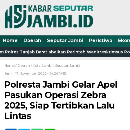
Home
Daerah
Seputar Jambi
Peristiwa
Eko
 Polres Tanjab Barat abaikan Perintah Wadirreskrimsus Pold
Home /
Daerah
/
Kota Jambi
/
Seputar Jambi
Senin, 17 November 2025 - 14:24 WIB
Polresta Jambi Gelar Apel
Pasukan Operasi Zebra
2025, Siap Tertibkan Lalu
Lintas