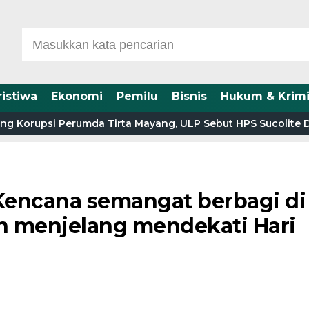
ristiwa
Ekonomi
Pemilu
Bisnis
Hukum & Krimi
i Perumda Tirta Mayang, ULP Sebut HPS Sucolite Disusun Ta
Kencana semangat berbagi di
n menjelang mendekati Hari