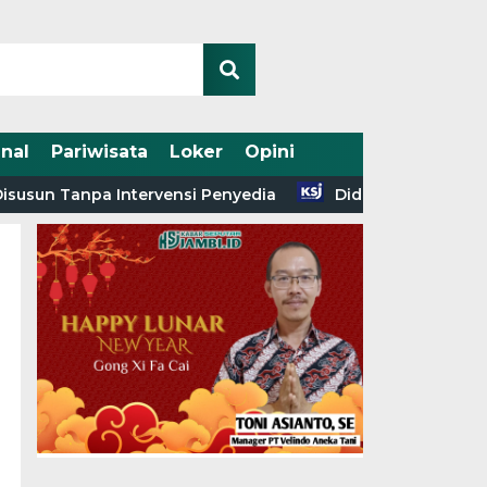
nal
Pariwisata
Loker
Opini
npa Intervensi Penyedia
Diduga Angkut Rokok Ilegal 