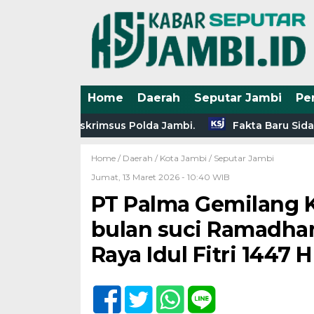
Home
Daerah
Seputar Jambi
Pe
adirreskrimsus Polda Jambi.
Fakta Baru Sidang Korups
Home /
Daerah
/
Kota Jambi
/
Seputar Jambi
Jumat, 13 Maret 2026 - 10:40 WIB
PT Palma Gemilang 
bulan suci Ramadha
Raya Idul Fitri 1447 H