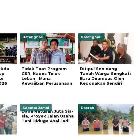
Batanghari
Batanghari
ekda
Tidak Taat Program
Ditipu! Sebidang
up
CSR, Kades Teluk
Tanah Warga Sengkati
bi
Leban : Mana
Baru Dirampas Oleh
026
Kewajiban Perusahaan
Keponakan Sendiri
Seputar Jambi
Daerah
Dana Ratusan Juta Sia-
sia, Proyek Jalan Usaha
Tani Diduga Asal Jadi