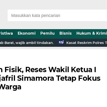
ristiwa
Ekonomi
Pemilu
Bisnis
Hukum & Krimi
t, wajib ambil tindakan.
Kasat Reskrim Polres Tanja
isik, Reses Wakil Ketua I
jafril Simamora Tetap Fokus
 Warga