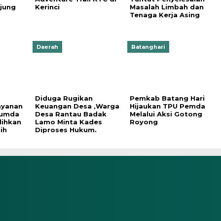
jung
Kerinci
Masalah Limbah dan
Tenaga Kerja Asing
Daerah
Batanghari
Diduga Rugikan
Pemkab Batang Hari
ayanan
Keuangan Desa ,Warga
Hijaukan TPU Pemda
rumda
Desa Rantau Badak
Melalui Aksi Gotong
lihkan
Lamo Minta Kades
Royong
ih
Diproses Hukum.