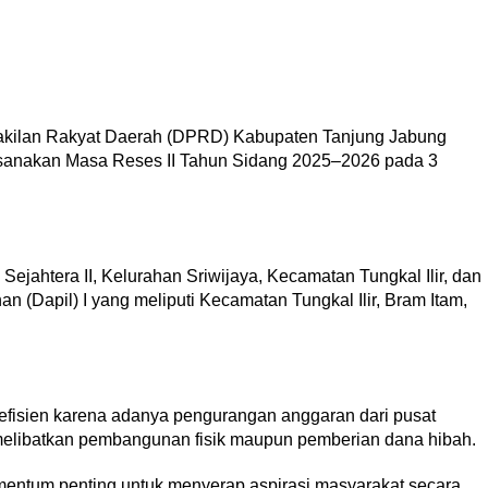
wakilan Rakyat Daerah (DPRD) Kabupaten Tanjung Jabung
aksanakan Masa Reses II Tahun Sidang 2025–2026 pada 3
Sejahtera II, Kelurahan Sriwijaya, Kecamatan Tungkal Ilir, dan
an (Dapil) I yang meliputi Kecamatan Tungkal Ilir, Bram Itam,
 efisien karena adanya pengurangan anggaran dari pusat
melibatkan pembangunan fisik maupun pemberian dana hibah.
mentum penting untuk menyerap aspirasi masyarakat secara