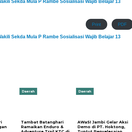
Wakili Sekda Mula P Rambe Sosialisasi Wajib Belajar 13
Print
PDF
Wakili Sekda Mula P Rambe Sosialisasi Wajib Belajar 13
Daerah
Daerah
i
Tambat Batanghari
AWaSI Jambi Gelar Aksi
gan
Ramaikan Enduro &
Demo di PT. Hoktong,
Adventure Trail KTC di
Tuntut Penyelesaian