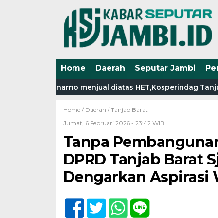
Home
Daerah
Seputar Jambi
Pe
subsidi Sunarno menjual diatas HET,Kosperindag Tanjab Bara
Home /
Daerah
/
Tanjab Barat
Jumat, 6 Februari 2026 - 23:42 WIB
Tanpa Pembangunan F
DPRD Tanjab Barat S
Dengarkan Aspirasi