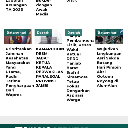
Laporan
Bukber
2025
Keuangan
dengan
TA 2023
Awak
Media
Batanghari
Daerah
Daerah
Batanghari
Tanpa
Pembangunan
Fisik, Reses
Prioritaskan
KAMARUDDIN
‎Wujudkan
Wakil
Jaminan
RESMI
Lingkungan
Ketua I
Kesehatan
JABAT
Asri Sekda
DPRD
Masyarakat
KETUA
Batang
Tanjab
Yang
KEPALA
Hari Pimpin
Barat
Utama,
PERWAKILAN
Aksi
Sjafril
Fadhil
PARALEGAL
Gotong
Simamora
Terima
PROVINSI
Royong di
Tetap
Penghargaan
JAMBI
Alun-Alun
Fokus
Dari
Dengarkan
Wapres
Aspirasi
Warga