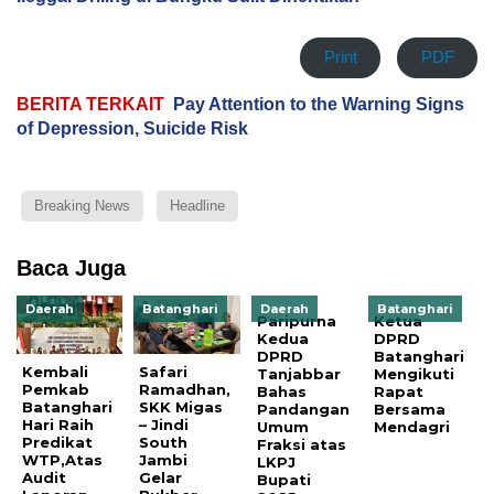
Print
PDF
BERITA TERKAIT
Pay Attention to the Warning Signs
of Depression, Suicide Risk
Breaking News
Headline
Baca Juga
Daerah
Batanghari
Daerah
Batanghari
Paripurna
Ketua
Kedua
DPRD
DPRD
Batanghari
Kembali
Safari
Tanjabbar
Mengikuti
Pemkab
Ramadhan,
Bahas
Rapat
Batanghari
SKK Migas
Pandangan
Bersama
Hari Raih
– Jindi
Umum
Mendagri
Predikat
South
Fraksi atas
WTP,Atas
Jambi
LKPJ
Audit
Gelar
Bupati