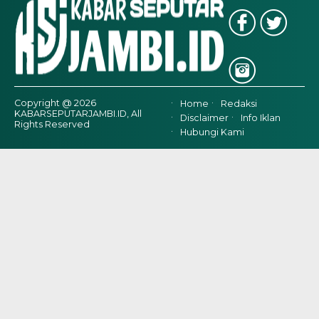
Copyright @ 2026
Home
Redaksi
KABARSEPUTARJAMBI.ID, All
Disclaimer
Info Iklan
Rights Reserved
Hubungi Kami