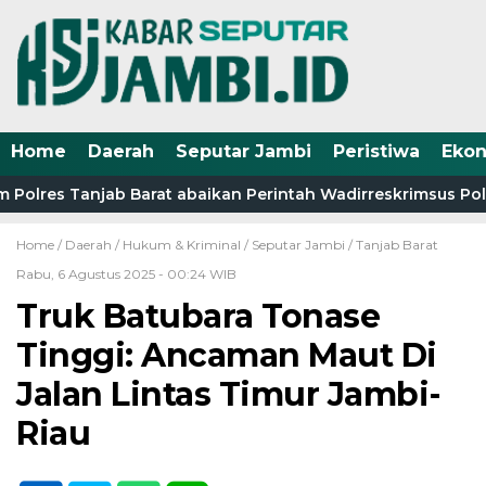
Home
Daerah
Seputar Jambi
Peristiwa
Eko
 Polres Tanjab Barat abaikan Perintah Wadirreskrimsus Pold
Home /
Daerah
/
Hukum & Kriminal
/
Seputar Jambi
/
Tanjab Barat
Rabu, 6 Agustus 2025 - 00:24 WIB
Truk Batubara Tonase
Tinggi: Ancaman Maut Di
Jalan Lintas Timur Jambi-
Riau