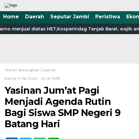
Home
Daerah
Seputar Jambi
Peristiwa
Eko
no menjual diatas HET,Kosperindag Tanjab Barat, wajib amb
Home /
Batanghari
/
Daerah
Kamis, 9 Mei 2024 - 20:47 WIB
Yasinan Jum’at Pagi
Menjadi Agenda Rutin
Bagi Siswa SMP Negeri 9
Batang Hari