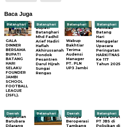
Baca Juga
Batanghari
Batanghari
Batanghari
Batanghari
Bupati
Pemkab
Batanghari
Batang
Mhd Fadhil
Hari
GALA
Wabup
Arief Hadiri
Menggelar
DINNER
Bakhtiar
Haflah
Upacara
BERSAMA
Terima
Akhirussanah
Peringatan
BUPATI
Audensi
Pondok
HARKITNAS
BATANG
Manager
Pesantren
Ke 117
HARI
PT. PLN
Darul Hijrah
Tahun 2025
SELAKU
UP3 Jambi
Sungai
FOUNDER
Rengas
JAMBI
SCHOOL
FOOTBALL
LEAGUE
(JSFL).
Daerah
Batanghari
Daerah
Batanghari
Angkutan
Diduga
Pasca Dirut
Batubara
Beroperasi
PT JBS di
Dilarang
Tambang
Polisikan di