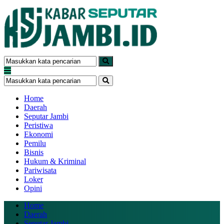
Home
Daerah
Seputar Jambi
Peristiwa
Ekonomi
Pemilu
Bisnis
Hukum & Kriminal
Pariwisata
Loker
Opini
Home
Daerah
Seputar Jambi