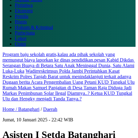
Peristiwa
Ekonomi
Pemilu
Bisnis
Hukum & Kriminal
Pariwisata
Loker
Opini
Program baju sekolah gratis,kalau ada pihak sekolah yang
memungut biaya laporkan ke dinas pendidikan.pesan Kabid Dikdas
Serangan Buaya di Betara Satu Anak Meninggal Dunia, Satu Alami
Luka-Luka
Wadirreskrimsus Polda Jambi Perintahkan Kasat
Reskrim Polres Tanjab Barat untuk menindaklanjuti terkait adanya
Dugaan berita Acara Pengembalian Uang Petani KUD Tungkal Ulu
Rumah Makan Samuel Panjaitan di Desa Taman Raja Diduga Jadi
Markas Penimbunan Solar Ilegal
Diamnya..? Ketua KUD Tungkal
Ulu dan Hengky menjadi Tanda Tanya.?
Home /
Batanghari
/
Daerah
Jumat, 10 Januari 2025 - 22:42 WIB
Asisten I Setda Batanghari