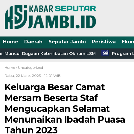
Home
Daerah
Seputar Jambi
Peristiwa
Eko
bi, Muncul Dugaan Keterlibatan Oknum LSM
Program ba
Home /
Uncategorized
Rabu, 22 Maret 2023 - 12:01 WIB
Keluarga Besar Camat
Mersam Beserta Staf
Mengucapkan Selamat
Menunaikan Ibadah Puasa
Tahun 2023