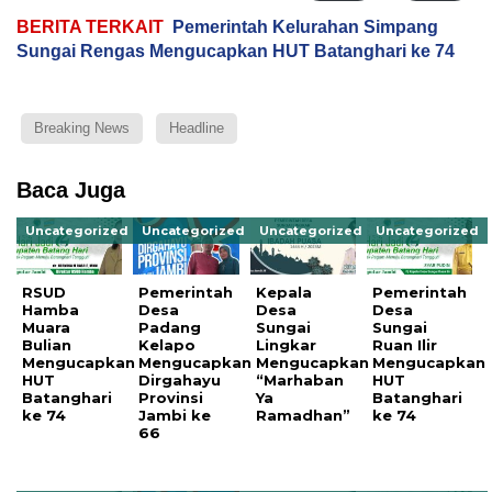
BERITA TERKAIT
Pemerintah Kelurahan Simpang
Sungai Rengas Mengucapkan HUT Batanghari ke 74
Breaking News
Headline
Baca Juga
Uncategorized
Uncategorized
Uncategorized
Uncategorized
RSUD
Pemerintah
Kepala
Pemerintah
Hamba
Desa
Desa
Desa
Muara
Padang
Sungai
Sungai
Bulian
Kelapo
Lingkar
Ruan Ilir
Mengucapkan
Mengucapkan
Mengucapkan
Mengucapkan
HUT
Dirgahayu
“Marhaban
HUT
Batanghari
Provinsi
Ya
Batanghari
ke 74
Jambi ke
Ramadhan”
ke 74
66