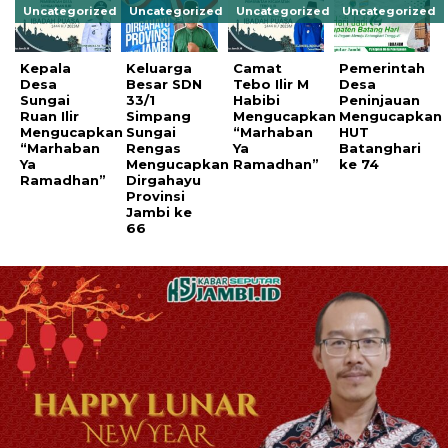
Uncategorized
Uncategorized
Uncategorized
Uncategorized
Kepala
Keluarga
Camat
Pemerintah
Desa
Besar SDN
Tebo Ilir M
Desa
Sungai
33/1
Habibi
Peninjauan
Ruan Ilir
Simpang
Mengucapkan
Mengucapkan
Mengucapkan
Sungai
“Marhaban
HUT
“Marhaban
Rengas
Ya
Batanghari
Ya
Mengucapkan
Ramadhan”
ke 74
Ramadhan”
Dirgahayu
Provinsi
Jambi ke
66