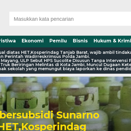
ristiwa
Ekonomi
Pemilu
Bisnis
Hukum & Krimi
l diatas HET,Kosperindag Tanjab Barat, wajib ambil tindak
an Perintah Wadirreskrimsus Polda Jambi.
 Mayang, ULP Sebut HPS Sucolite Disusun Tanpa Intervensi 
a Truk Beriringan Melintas di Kota Jambi, Muncul Dugaan Ke
pihak sekolah yang memungut biaya laporkan ke dinas pendi
bersubsidi Sunarno
 HET,Kosperindag