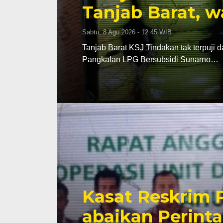
Tanjab Barat, w
Sabtu, 8 Agu 2026 - 12:45 WIB
Tanjab Barat KSJ Tindakan tak terpuji 
Pangkalan LPG Bersubsidi Sunarno…
Kasat Reskrim P
abaikan Perint