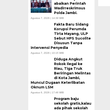
abaikan Perintah
Wadirreskrimsus
Polda Jambi.
Agustus 7, 2026 | 14:39 WIB
Fakta Baru Sidang
Korupsi Perumda
Tirta Mayang, ULP
Sebut HPS Sucolite
Disusun Tanpa
Intervensi Penyedia
Agustus 7, 2026 | 10:15 WIB
Diduga Angkut
Rokok Ilegal ke
Riau, Tiga Truk
Beriringan Melintas
di Kota Jambi,
Muncul Dugaan Keterlibatan
Oknum LSM
Agustus 6, 2026 | 17:46 WIB
Program baju
sekolah gratis,kalau
ada pihak sekolah