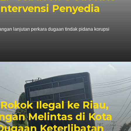
Intervensi Penyedia
angan lanjutan perkara dugaan tindak pidana korupsi
okok Ilegal ke Riau,
ingan Melintas di Kota
Dugaan Keterlibatan