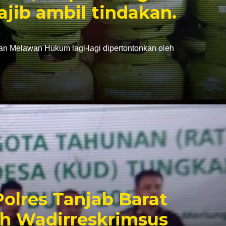
ajib ambil tindakan.
dan Melawan Hukum lagi-lagi dipertontonkan oleh
olres Tanjab Barat
ah Wadirreskrimsus