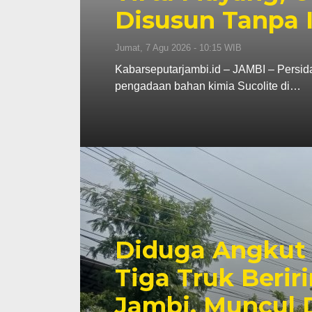
Disusun Tanpa 
Jumat, 7 Agu 2026 - 10:15 WIB
Kabarseputarjambi.id – JAMBI – Persid
pengadaan bahan kimia Sucolite di…
Diduga Angkut R
Tiga Truk Berir
Jambi, Muncul 