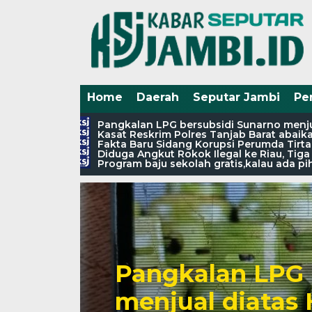
Home
Daerah
Seputar Jambi
Pe
Pangkalan LPG bersubsidi Sunarno menjua
Kasat Reskrim Polres Tanjab Barat abaik
Fakta Baru Sidang Korupsi Perumda Tirta
Diduga Angkut Rokok Ilegal ke Riau, Tig
Program baju sekolah gratis,kalau ada 
Pangkalan LPG 
menjual diatas