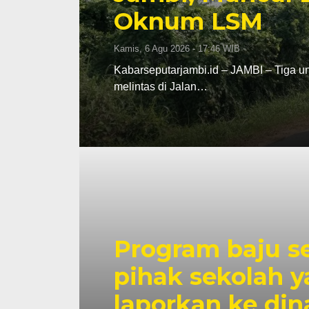
Oknum LSM
Kamis, 6 Agu 2026 - 17:46 WIB
Kabarseputarjambi.id – JAMBI – Tiga un
melintas di Jalan…
Program baju se
pihak sekolah 
laporkan ke din