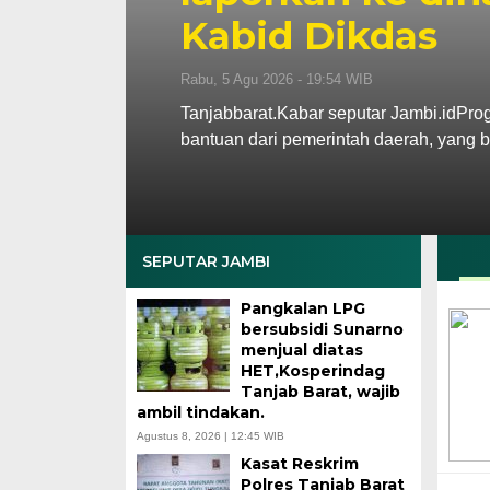
Kabid Dikdas
Rabu, 5 Agu 2026 - 19:54 WIB
Tanjabbarat.Kabar seputar Jambi.idPro
bantuan dari pemerintah daerah, yang 
SEPUTAR JAMBI
Pangkalan LPG
bersubsidi Sunarno
menjual diatas
HET,Kosperindag
Tanjab Barat, wajib
ambil tindakan.
Agustus 8, 2026 | 12:45 WIB
Kasat Reskrim
Polres Tanjab Barat