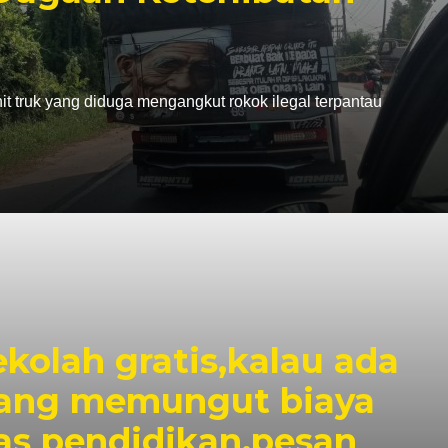
it truk yang diduga mengangkut rokok ilegal terpantau
kolah gratis,kalau ada
yang memungut biaya
as pendidikan.pesan