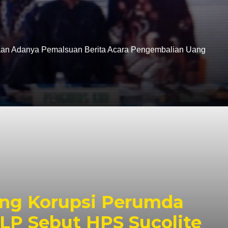
gaan Adanya Pemalsuan Berita Acara Pengembalian Uang
ang Korupsi Perumda
LP Sebut HPS Sucolite