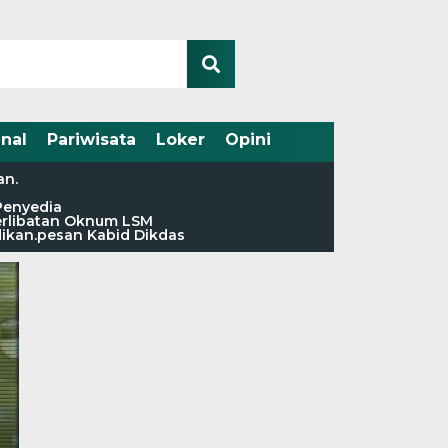
nal
Pariwisata
Loker
Opini
an.
Penyedia
terlibatan Oknum LSM
dikan.pesan Kabid Dikdas