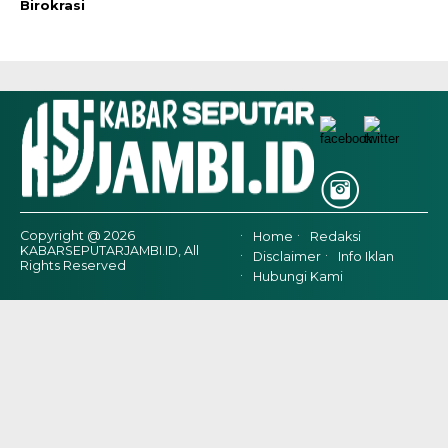
Birokrasi
Copyright @ 2026
Home
Redaksi
KABARSEPUTARJAMBI.ID, All
Disclaimer
Info Iklan
Rights Reserved
Hubungi Kami