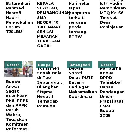
Batanghari
KEPALA
Hari gelar
Istri Hadiri
Rahmad
SEKOLAH,
rapat
Pembukaan
Hasrofi
PEMBANGUNAN
paripurna
MTQ Ke-56
Hadiri
SMA
terkait
Tingkat
Pengukuhan
NEGERI 10
rencana
Desa
Forum
TJB BARAT
perda
Peninjauan
TJSLBU
SENILAI
tentang
MILYARAN
RTRW
TERKESAN
GAGAL
Daerah
Bungo
Batanghari
Daerah
Turnamen
Dewan
Paripurna
Sepak Bola
Soroti
Kedua
di Tuo
Dinas PUTR
DPRD
Bupati
Sepunggur,
Batang
Tanjabbar
Anwar
Hilangkan
Hari Agar
Bahas
Sadat
Stigma
Maksimalkan
Pandangan
Kukuhkan
Negatif
Koordinasi
Umum
PNS, PPPK,
Terhadap
Fraksi atas
dan PPPK
Pemuda
LKPJ
Paruh
Bupati
Waktu,
2025
Tegaskan
Komitmen
Reformasi