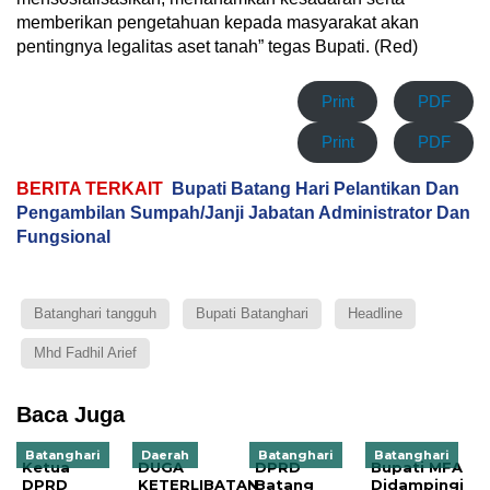
memberikan pengetahuan kepada masyarakat akan
pentingnya legalitas aset tanah” tegas Bupati. (Red)
Print
PDF
Print
PDF
BERITA TERKAIT
Bupati Batang Hari Pelantikan Dan
Pengambilan Sumpah/Janji Jabatan Administrator Dan
Fungsional
Batanghari tangguh
Bupati Batanghari
Headline
Mhd Fadhil Arief
Baca Juga
Batanghari
Daerah
Batanghari
Batanghari
Ketua
DUGA
DPRD
Bupati MFA
DPRD
KETERLIBATAN
Batang
Didampingi