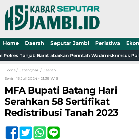
Home
Daerah
Seputar Jambi
Peristiwa
Eko
 Polres Tanjab Barat abaikan Perintah Wadirreskrimsus Pold
Home /
Batanghari
/
Daerah
Senin, 15 Juli 2024 - 21:38 WIB
MFA Bupati Batang Hari
Serahkan 58 Sertifikat
Redistribusi Tanah 2023