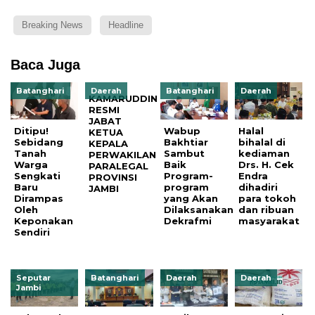
Breaking News
Headline
Baca Juga
Batanghari
Daerah
Batanghari
Daerah
KAMARUDDIN
RESMI
JABAT
Ditipu!
Wabup
Halal
KETUA
Sebidang
Bakhtiar
bihalal di
KEPALA
Tanah
Sambut
kediaman
PERWAKILAN
Warga
Baik
Drs. H. Cek
PARALEGAL
Sengkati
Program-
Endra
PROVINSI
Baru
program
dihadiri
JAMBI
Dirampas
yang Akan
para tokoh
Oleh
Dilaksanakan
dan ribuan
Keponakan
Dekrafmi
masyarakat
Sendiri
Seputar
Batanghari
Daerah
Daerah
Jambi