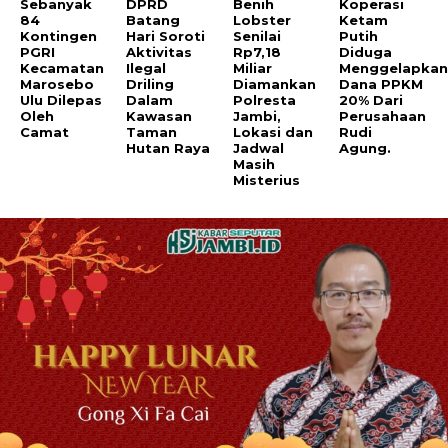
Sebanyak
DPRD
Benih
Koperasi
84
Batang
Lobster
Ketam
Kontingen
Hari Soroti
Senilai
Putih
PGRI
Aktivitas
Rp7,18
Diduga
Kecamatan
Ilegal
Miliar
Menggelapka
Marosebo
Driling
Diamankan
Dana PPKM
Ulu Dilepas
Dalam
Polresta
20% Dari
Oleh
Kawasan
Jambi,
Perusahaan
Camat
Taman
Lokasi dan
Rudi
Hutan Raya
Jadwal
Agung.
Masih
Misterius