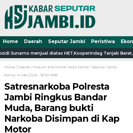
Home
Daerah
Seputar Jambi
Peristiwa
Eko
i Sunarno menjual diatas HET,Kosperindag Tanjab Barat, wa
Home /
Daerah
/
Hukum & Kriminal
/
Kota Jambi
/
Seputar Jambi
Kamis, 14 Mei 2026 - 18:50 WIB
Satresnarkoba Polresta
Jambi Ringkus Bandar
Muda, Barang bukti
Narkoba Disimpan di Kap
Motor