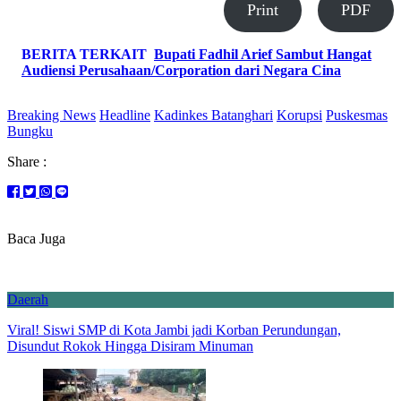
Print
PDF
BERITA TERKAIT
Bupati Fadhil Arief Sambut Hangat
Audiensi Perusahaan/Corporation dari Negara Cina
Breaking News
Headline
Kadinkes Batanghari
Korupsi
Puskesmas
Bungku
Share :
Baca Juga
Daerah
Viral! Siswi SMP di Kota Jambi jadi Korban Perundungan,
Disundut Rokok Hingga Disiram Minuman