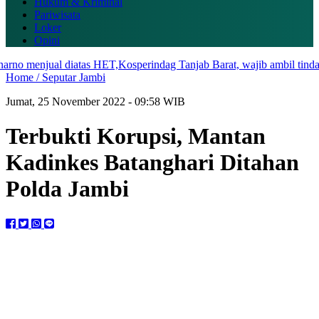
Hukum & Kriminal
Pariwisata
Loker
Opini
menjual diatas HET,Kosperindag Tanjab Barat, wajib ambil tindakan.
Home /
Seputar Jambi
Jumat, 25 November 2022 - 09:58 WIB
Terbukti Korupsi, Mantan
Kadinkes Batanghari Ditahan
Polda Jambi