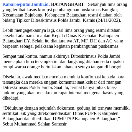
KabarSeputarJambi.id,
BATANGHARI
– Sebanyak lima orang
yang terlibat kasus korupsi pembangunan puskesmas Bungku,
Kecamatan Bajubang, Kabupaten Batanghari resmi ditahan oleh
bidang Tipikor Ditreskrimsus Polda Jambi, Kamis (24/11/2022).
Lebih mengagetkannya lagi, dari lima orang yang resmi ditahan
tersebut ada nama mantan Kepala Dinas Kesehatan Kabupaten
Batanghari EY. Selain itu diantaranya AT, MF, DH dan AG yang
berperan sebagai pelaksana kegiatan pembangunan puskesmas.
Sempat tuai kontra, namun akhirnya Ditreskrimsus Polda Jambi
menetapkan lima tersangka ini dan langsung ditahan serta dipakai
rompi warna orange bertuliskan tahanan seraya tangan di borgol.
Disela itu, awak media mencoba meminta konfirmasi kepada para
tersangka dan mereka enggan komentar saat keluar dari ruangan
Ditreskrimsus Polda Jambi. Saat itu, terihat hanya pihak kuasa
hukum yang akan melakukan rapat internal mengenai kasus yang
dihadapi.
“Didukung dengan sejumlah dokumen, gedung ini ternyata memiliki
sertifikat laik yang direkomendasikan Dinas PUPR Kabupaten
Batanghari dan diterbitkan DPMPTSP Kabupaten Batanghari,”
Sebut Muhammad Sahlan Samosir.