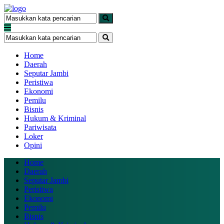
Home
Daerah
Seputar Jambi
Peristiwa
Ekonomi
Pemilu
Bisnis
Hukum & Kriminal
Pariwisata
Loker
Opini
Home
Daerah
Seputar Jambi
Peristiwa
Ekonomi
Pemilu
Bisnis