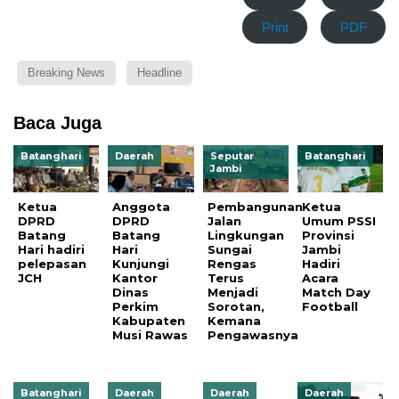
Print
PDF
Breaking News
Headline
Baca Juga
Batanghari
Daerah
Seputar
Batanghari
Jambi
Ketua
Anggota
Pembangunan
Ketua
DPRD
DPRD
Jalan
Umum PSSI
Batang
Batang
Lingkungan
Provinsi
Hari hadiri
Hari
Sungai
Jambi
pelepasan
Kunjungi
Rengas
Hadiri
JCH
Kantor
Terus
Acara
Dinas
Menjadi
Match Day
Perkim
Sorotan,
Football
Kabupaten
Kemana
Musi Rawas
Pengawasnya
Batanghari
Daerah
Daerah
Daerah