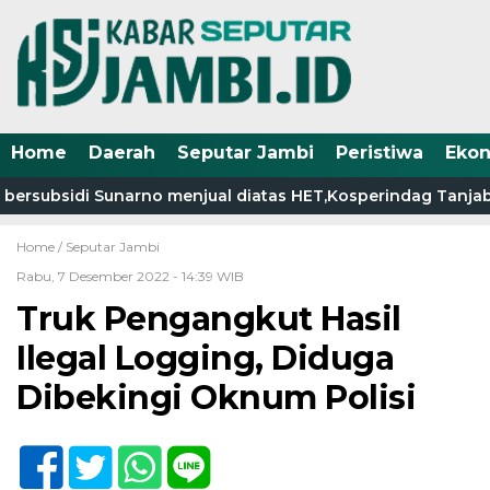
Home
Daerah
Seputar Jambi
Peristiwa
Eko
rsubsidi Sunarno menjual diatas HET,Kosperindag Tanjab Ba
Home /
Seputar Jambi
Rabu, 7 Desember 2022 - 14:39 WIB
Truk Pengangkut Hasil
Ilegal Logging, Diduga
Dibekingi Oknum Polisi