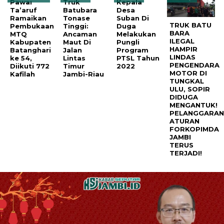
Pawai
Truk
Kepala
Ta’aruf
Batubara
Desa
Ramaikan
Tonase
Suban Di
TRUK BATU
Pembukaan
Tinggi:
Duga
BARA
MTQ
Ancaman
Melakukan
ILEGAL
Kabupaten
Maut Di
Pungli
HAMPIR
Batanghari
Jalan
Program
LINDAS
ke 54,
Lintas
PTSL Tahun
PENGENDARA
Diikuti 772
Timur
2022
MOTOR DI
Kafilah
Jambi-Riau
TUNGKAL
ULU, SOPIR
DIDUGA
MENGANTUK!
PELANGGARA
ATURAN
FORKOPIMDA
JAMBI
TERUS
TERJADI!