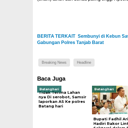
BERITA TERKAIT
Sembunyi di Kebun Saw
Gabungan Polres Tanjab Barat
Breaking News
Headline
Baca Juga
Batanghari
Batanghari
Tidak Terima Lahan
nya Di serobot, Samsir
laporkan AS Ke polres
Batang hari
Bupati Fadhil Ar
Hadiri Rakor Lin