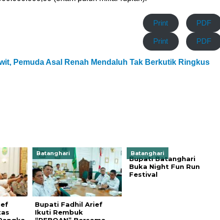
Print
PDF
Print
PDF
it, Pemuda Asal Renah Mendaluh Tak Berkutik Ringkus
Batanghari
Batanghari
Bupati Batanghari
Buka Night Fun Run
Festival
ief
Bupati Fadhil Arief
tas
Ikuti Rembuk