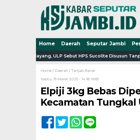
Home
Daerah
Seputar Jambi
Pe
da Tirta Mayang, ULP Sebut HPS Sucolite Disusun Tanpa In
Home /
Daerah
/
Tanjab Barat
Sabtu, 15 Maret 2025 - 14:18 WIB
Elpiji 3kg Bebas Dipe
Kecamatan Tungkal 