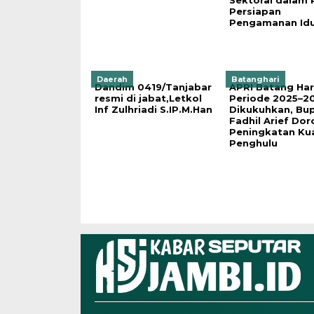
Sektoral dalam
Persiapan
Pengamanan Idul
Daerah
Batanghari
Dandim 0419/Tanjabar
APRI Batang Har
resmi di jabat,Letkol
Periode 2025–2
Inf Zulhriadi S.IP.M.Han
Dikukuhkan, Bup
Fadhil Arief Do
Peningkatan Kua
Penghulu