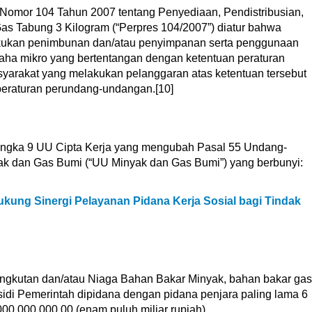
 Nomor 104 Tahun 2007 tentang Penyediaan, Pendistribusian,
as Tabung 3 Kilogram (“Perpres 104/2007”) diatur bahwa
kukan penimbunan dan/atau penyimpanan serta penggunaan
aha mikro yang bertentangan dengan ketentuan peraturan
arakat yang melakukan pelanggaran atas ketentuan tersebut
peraturan perundang-undangan.[10]
 angka 9 UU Cipta Kerja yang mengubah Pasal 55 Undang-
k dan Gas Bumi (“UU Minyak dan Gas Bumi”) yang berbunyi:
kung Sinergi Pelayanan Pidana Kerja Sosial bagi Tindak
gkutan dan/atau Niaga Bahan Bakar Minyak, bahan bakar gas
sidi Pemerintah dipidana dengan pidana penjara paling lama 6
00.000.000,00 (enam puluh miliar rupiah).