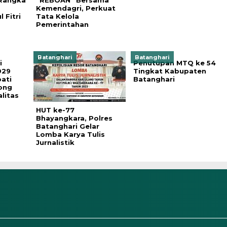
 Rangka
“REBOAN” Bersama
Kemendagri, Perkuat
 Fitri
Tata Kelola
Pemerintahan
Batanghari
Batanghari
i
Penutupan MTQ ke 54
029
Tingkat Kabupaten
ati
Batanghari
rong
litas
HUT ke-77
Bhayangkara, Polres
Batanghari Gelar
Lomba Karya Tulis
Jurnalistik