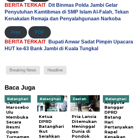
BERITA TERKAIT
Dit Binmas Polda Jambi Gelar
Penyuluhan Kamtibmas di SMP Islam Al-Falah, Tekan
Kenakalan Remaja dan Penyalahgunaan Narkoba
Print
PDF
BERITA TERKAIT
Bupati Anwar Sadat Pimpin Upacara
HUT ke-63 Bank Jambi di Kuala Tungkal
Breaking News
Headline
Baca Juga
Batanghari
Batanghari
Daerah
Batanghari
Camat
Anggota
Marosebo
Banggar
Ulu
DPRD
Ketua
Pria Lansia
Membuka
Batang
DPRD
Ditemukan
Secara
Hari
Batanghari
Meninggal
Resmi
Pertanyakan
Ikut
Dunia di
Open
Rapel
Serahkan
Pondok
Turnamen
Kenaikan