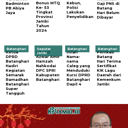
Bonus MTQ
Kebun,
Badminton
Gaji PNS di
Ke- 53
Polisi
PB Abiya
Batang
Tingkat
Lakukan
Jaya
Hari Belum
Provinsi
Penyelidikan
Dibayar
Jambi
Tahun
2024
Batanghari
Seputar
Batanghari
Batanghari
Ketua
Resmi!
Inilah
Pemkab
Jambi
DPRD
Azwar Amir
Nama-
Batang
Batanghari
Hamzah
nama
Hari Terima
Hadiri
Nahkodai
Caleg yang
Sertifikat
Kegiatan
DPC SPRI
Menduduki
KIK Lagu
Semarak
Kabupaten
Kursi DPRD
Daerah dari
Ramadhan
Batanghari
Batanghari
Kemenkum
Batanghari
Dapil 4
Jambi
Super
Tangguh