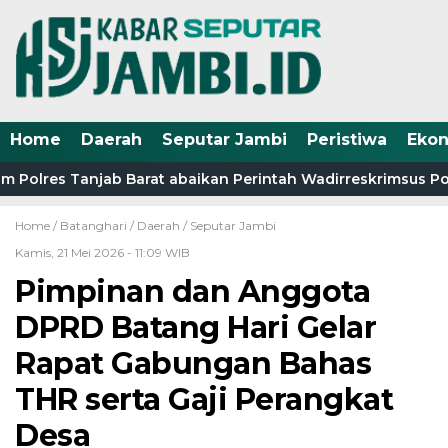
Home
Daerah
Seputar Jambi
Peristiwa
Eko
 Polres Tanjab Barat abaikan Perintah Wadirreskrimsus Pol
Home /
Batanghari
/
Daerah
/
Seputar Jambi
Kamis, 21 Mei 2026 - 11:09 WIB
Pimpinan dan Anggota
DPRD Batang Hari Gelar
Rapat Gabungan Bahas
THR serta Gaji Perangkat
Desa