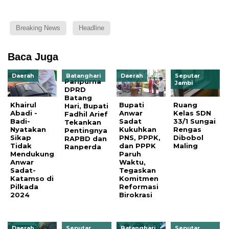
Breaking News
Headline
Baca Juga
Daerah
Batanghari
Daerah
Seputar
Paripurna
Jambi
DPRD
Batang
Khairul
Bupati
Ruang
Hari, Bupati
Abadi -
Anwar
Kelas SDN
Fadhil Arief
Badi-
Sadat
33/1 Sungai
Tekankan
Nyatakan
Kukuhkan
Rengas
Pentingnya
Sikap
PNS, PPPK,
Dibobol
RAPBD dan
Tidak
dan PPPK
Maling
Ranperda
Mendukung
Paruh
Anwar
Waktu,
Sadat-
Tegaskan
Katamso di
Komitmen
Pilkada
Reformasi
2024
Birokrasi
Daerah
Seputar
Batanghari
Seputar