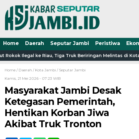
Home
Daerah
Seputar Jambi
Peristiwa
Eko
 Rokok Ilegal ke Riau, Tiga Truk Beriringan Melintas di Ko
Home /
Daerah
/
Kota Jambi
/
Seputar Jambi
Kamis, 21 Mei 2026 - 07:23 WIB
Masyarakat Jambi Desak
Ketegasan Pemerintah,
Hentikan Korban Jiwa
Akibat Truk Tronton