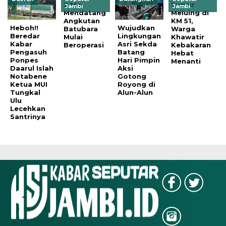
2 Mei
Sumur
Jambi
Jambi
Mendatang
Meluing di
Angkutan
KM 51,
Heboh!!
‎Wujudkan
Batubara
Warga
Beredar
Lingkungan
Mulai
Khawatir
Kabar
Asri Sekda
Beroperasi
Kebakaran
Pengasuh
Batang
Hebat
Ponpes
Hari Pimpin
Menanti
Daarul Islah
Aksi
Notabene
Gotong
Ketua MUI
Royong di
Tungkal
Alun-Alun
Ulu
Lecehkan
Santrinya