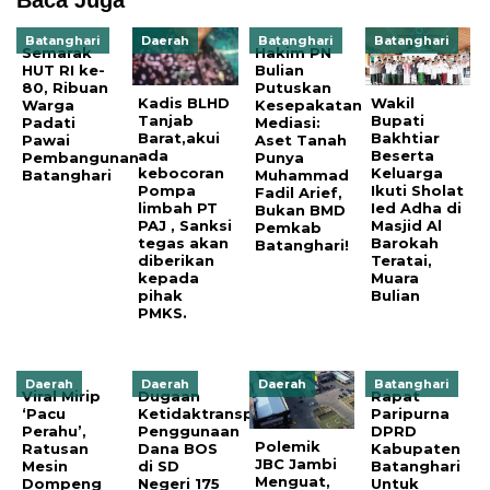
Baca Juga
Batanghari
Daerah
Batanghari
Batanghari
Semarak
‎Hakim PN
HUT RI ke-
Bulian
80, Ribuan
Putuskan
Kadis BLHD
Wakil
Warga
Kesepakatan
Tanjab
Bupati
Padati
Mediasi:
Barat,akui
Bakhtiar
Pawai
Aset Tanah
ada
Beserta
Pembangunan
Punya
kebocoran
Keluarga
Batanghari
Muhammad
Pompa
Ikuti Sholat
Fadil Arief,
limbah PT
Ied Adha di
Bukan BMD
PAJ , Sanksi
Masjid Al
Pemkab
tegas akan
Barokah
Batanghari!
diberikan
Teratai,
kepada
Muara
pihak
Bulian
PMKS.
Daerah
Daerah
Daerah
Batanghari
Viral Mirip
Dugaan
Rapat
‘Pacu
Ketidaktransparanan
Paripurna
Perahu’,
Penggunaan
DPRD
Polemik
Ratusan
Dana BOS
Kabupaten
JBC Jambi
Mesin
di SD
Batanghari
Menguat,
Dompeng
Negeri 175
Untuk