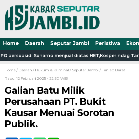
Home
Daerah
Seputar Jambi
Peristiwa
Eko
 bersubsidi Sunarno menjual diatas HET,Kosperindag Tanjab
Home /
Daerah
/
Hukum & Kriminal
/
Seputar Jambi
/
Tanjab Barat
Rabu, 12 Februari 2025 - 22:50 WIB
Galian Batu Milik
Perusahaan PT. Bukit
Kausar Menuai Sorotan
Publik.