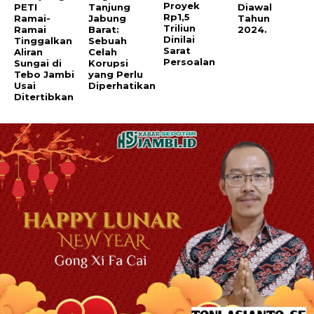
Proyek
PETI
Tanjung
Diawal
Rp1,5
Ramai-
Jabung
Tahun
Triliun
Ramai
Barat:
2024.
Dinilai
Tinggalkan
Sebuah
Sarat
Aliran
Celah
Persoalan
Sungai di
Korupsi
Tebo Jambi
yang Perlu
Usai
Diperhatikan
Ditertibkan