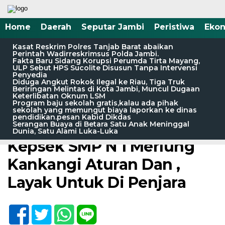
Home
Daerah
Seputar Jambi
Peristiwa
Eko
Kasat Reskrim Polres Tanjab Barat abaikan
Perintah Wadirreskrimsus Polda Jambi.
Fakta Baru Sidang Korupsi Perumda Tirta Mayang,
ULP Sebut HPS Sucolite Disusun Tanpa Intervensi
Penyedia
Diduga Angkut Rokok Ilegal ke Riau, Tiga Truk
Beriringan Melintas di Kota Jambi, Muncul Dugaan
Keterlibatan Oknum LSM
Program baju sekolah gratis,kalau ada pihak
sekolah yang memungut biaya laporkan ke dinas
Home /
Daerah
/
Seputar Jambi
/
Tanjab Barat
pendidikan.pesan Kabid Dikdas
Serangan Buaya di Betara Satu Anak Meninggal
Sabtu, 12 Juli 2025 - 13:15 WIB
Dunia, Satu Alami Luka-Luka
Kepsek SMP N 1 Merlung
Kankangi Aturan Dan ,
Layak Untuk Di Penjara