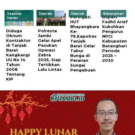
Seputar
Daerah
Daerah
Batanghari
Peringati
Bupati
Jambi
HUT
Fadhil Arief
Bhayangkara
Kukuhkan
Diduga
Polresta
Ke-
Pengurus
Oknum
Jambi
79,Kapolres
NPCI
Kontraktor
Gelar Apel
Tanjab
Kabupaten
di Tanjab
Pasukan
Barat Gelar
Batanghari
Barat
Operasi
Tabur
Periode
Kangkangi
Zebra
Bunga di
2025 –
UU No 14
2025, Siap
Perairan
2030
Tahun
Tertibkan
Sungai
2008
Lalu Lintas
Pengabuan
Tentang
KIP