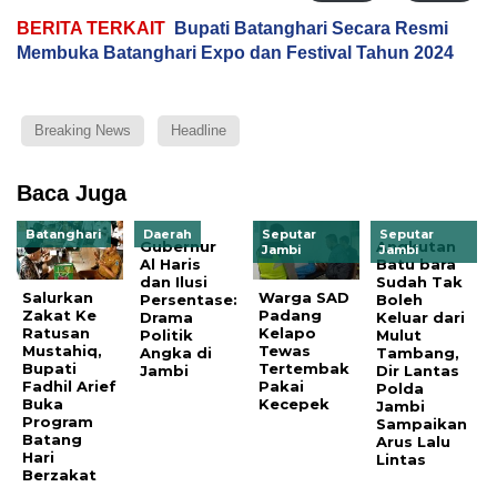
BERITA TERKAIT
Bupati Batanghari Secara Resmi
Membuka Batanghari Expo dan Festival Tahun 2024
Breaking News
Headline
Baca Juga
Batanghari
Daerah
Seputar
Seputar
Gubernur
Angkutan
Jambi
Jambi
Al Haris
Batu bara
dan Ilusi
Sudah Tak
Salurkan
Warga SAD
Persentase:
Boleh
Zakat Ke
Padang
Drama
Keluar dari
Ratusan
Kelapo
Politik
Mulut
Mustahiq,
Tewas
Angka di
Tambang,
Bupati
Tertembak
Jambi
Dir Lantas
Fadhil Arief
Pakai
Polda
Buka
Kecepek
Jambi
Program
Sampaikan
Batang
Arus Lalu
Hari
Lintas
Berzakat