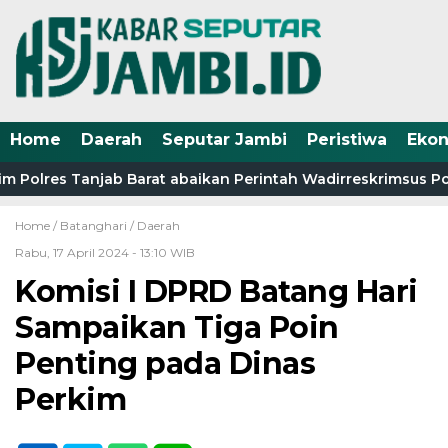
Home
Daerah
Seputar Jambi
Peristiwa
Eko
 Polres Tanjab Barat abaikan Perintah Wadirreskrimsus Pol
Home /
Batanghari
/
Daerah
Rabu, 17 April 2024 - 13:10 WIB
Komisi I DPRD Batang Hari
Sampaikan Tiga Poin
Penting pada Dinas
Perkim