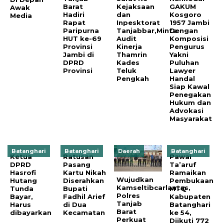
Barat
Kejaksaan
GAKUM
Awak
Hadiri
dan
Kosgoro
Media
Rapat
Inpesktorat
1957 Jambi
Paripurna
Tanjabbar,Minta
Dengan
HUT ke-69
Audit
Komposisi
Provinsi
Kinerja
Pengurus
Jambi di
Thamrin
Yakni
DPRD
Kades
Puluhan
Provinsi
Teluk
Lawyer
Pengkah
Handal
Siap Kawal
Penegakan
Hukum dan
Advokasi
Masyarakat
Batanghari
Batanghari
Daerah
Batanghari
Ketua
Ratusan
Pawai
DPRD
Pasang
Ta’aruf
Hasrofi
Kartu Nikah
Ramaikan
Wujudkan
Hutang
Diserahkan
Pembukaan
Kamseltibcarlantas,
Tunda
Bupati
MTQ
Polres
Bayar,
Fadhil Arief
Kabupaten
Tanjab
Harus
di Dua
Batanghari
Barat
dibayarkan
Kecamatan
ke 54,
Perkuat
Diikuti 772