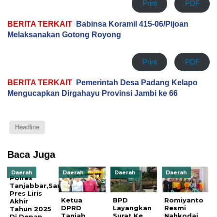
Print
PDF
BERITA TERKAIT
Babinsa Koramil 415-06/Pijoan
Melaksanakan Gotong Royong
Print
PDF
BERITA TERKAIT
Pemerintah Desa Padang Kelapo
Mengucapkan Dirgahayu Provinsi Jambi ke 66
Headline
Baca Juga
Daerah
Daerah
Daerah
Daerah
Polres
Tanjabbar,Sampaikan
Pres Liris
Ketua
BPD
Romiyanto
Akhir
DPRD
Layangkan
Resmi
Tahun 2025
Tanjab
Surat Ke
Nahkodai
Di Depan