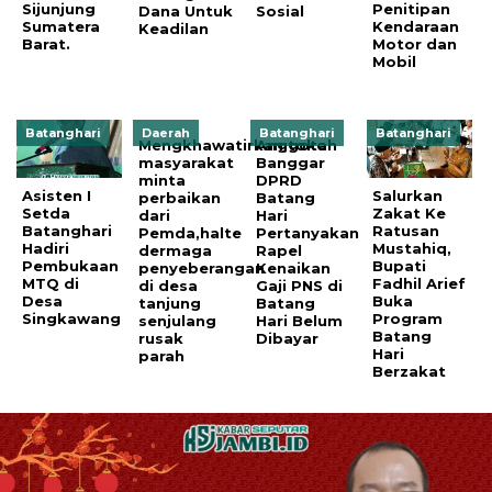
Sijunjung
Penitipan
Dana Untuk
Sosial
Sumatera
Kendaraan
Keadilan
Barat.
Motor dan
Mobil
Batanghari
Daerah
Batanghari
Batanghari
Mengkhawatirkan,tokoh
Anggota
masyarakat
Banggar
minta
DPRD
Asisten I
Salurkan
perbaikan
Batang
Setda
Zakat Ke
dari
Hari
Batanghari
Ratusan
Pemda,halte
Pertanyakan
Hadiri
Mustahiq,
dermaga
Rapel
Pembukaan
Bupati
penyeberangan
Kenaikan
MTQ di
Fadhil Arief
di desa
Gaji PNS di
Desa
Buka
tanjung
Batang
Singkawang
Program
senjulang
Hari Belum
Batang
rusak
Dibayar
Hari
parah
Berzakat