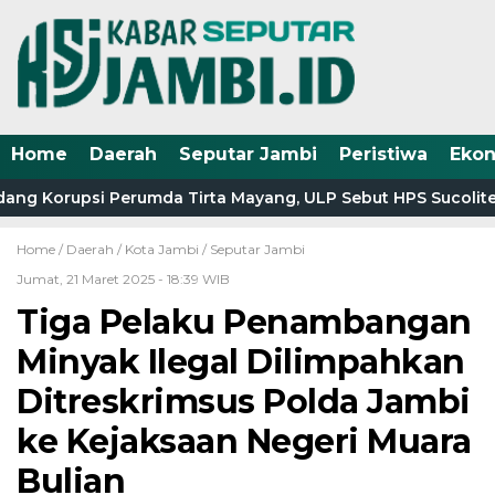
Home
Daerah
Seputar Jambi
Peristiwa
Eko
ang Korupsi Perumda Tirta Mayang, ULP Sebut HPS Sucolite 
Home /
Daerah
/
Kota Jambi
/
Seputar Jambi
Jumat, 21 Maret 2025 - 18:39 WIB
Tiga Pelaku Penambangan
Minyak Ilegal Dilimpahkan
Ditreskrimsus Polda Jambi
ke Kejaksaan Negeri Muara
Bulian