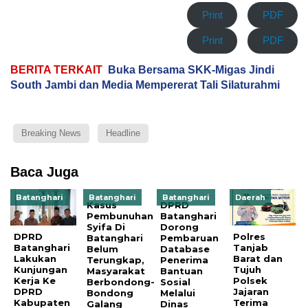
Print
PDF
Print
PDF
BERITA TERKAIT
Buka Bersama SKK-Migas Jindi
South Jambi dan Media Mempererat Tali Silaturahmi
Breaking News
Headline
Baca Juga
Batanghari
Batanghari
Batanghari
Daerah
Kasus
DPRD
Pembunuhan
Batanghari
Syifa Di
Dorong
DPRD
Polres
Batanghari
Pembaruan
Batanghari
Tanjab
Belum
Database
Lakukan
Barat dan
Terungkap,
Penerima
Kunjungan
Tujuh
Masyarakat
Bantuan
Kerja Ke
Polsek
Berbondong-
Sosial
DPRD
Jajaran
Bondong
Melalui
Kabupaten
Terima
Galang
Dinas