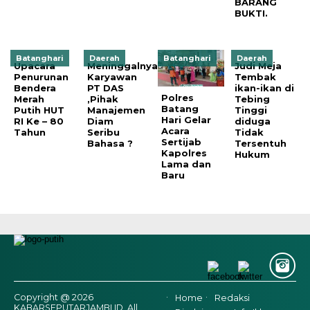
BARANG
BUKTI.
Batanghari
Daerah
Batanghari
Daerah
Upacara
Meninggalnya
Judi Meja
Penurunan
Karyawan
Tembak
Bendera
PT DAS
ikan-ikan di
Polres
Merah
,Pihak
Tebing
Batang
Putih HUT
Manajemen
Tinggi
Hari Gelar
RI Ke – 80
Diam
diduga
Acara
Tahun
Seribu
Tidak
Sertijab
Bahasa ?
Tersentuh
Kapolres
Hukum
Lama dan
Baru
Copyright @ 2026
Home
Redaksi
KABARSEPUTARJAMBI.ID, All