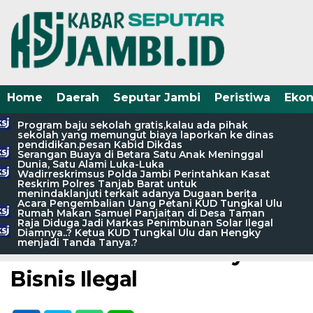
Home
Daerah
Seputar Jambi
Peristiwa
Eko
Program baju sekolah gratis,kalau ada pihak
sekolah yang memungut biaya laporkan ke dinas
pendidikan.pesan Kabid Dikdas
Serangan Buaya di Betara Satu Anak Meninggal
Home /
Seputar Jambi
Dunia, Satu Alami Luka-Luka
Wadirreskrimsus Polda Jambi Perintahkan Kasat
Kamis, 8 Desember 2022 - 10:26 WIB
Reskrim Polres Tanjab Barat untuk
menindaklanjuti terkait adanya Dugaan berita
Ditemukan “Besi Banci”
Acara Pengembalian Uang Petani KUD Tungkal Ulu
Rumah Makan Samuel Panjaitan di Desa Taman
Pada Proyek Dinas PDK
Raja Diduga Jadi Markas Penimbunan Solar Ilegal
Diamnya..? Ketua KUD Tungkal Ulu dan Hengky
menjadi Tanda Tanya.?
Dikarenakan Suburnya
Bisnis Ilegal