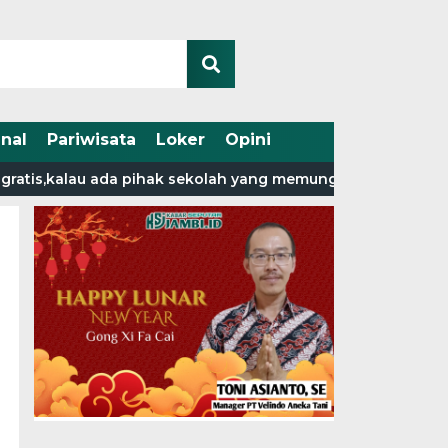
nal
Pariwisata
Loker
Opini
alau ada pihak sekolah yang memungut biaya laporkan ke d