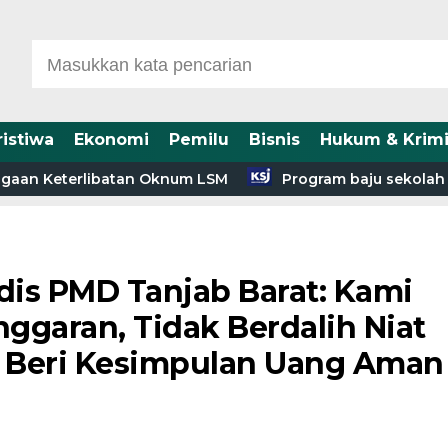
ristiwa
Ekonomi
Pemilu
Bisnis
Hukum & Krimi
eterlibatan Oknum LSM
Program baju sekolah gratis,k
is PMD Tanjab Barat: Kami
ggaran, Tidak Berdalih Niat
h Beri Kesimpulan Uang Aman