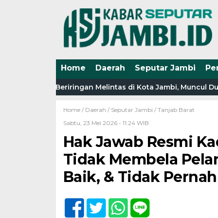
Home
Daerah
Seputar Jambi
Pe
ga Truk Beriringan Melintas di Kota Jambi, Muncul Dugaan K
Home /
Daerah
/
Seputar Jambi
/
Tanjab Barat
Sabtu, 23 Mei 2026 - 11:24 WIB
Hak Jawab Resmi Kad
Tidak Membela Pelan
Baik, & Tidak Perna