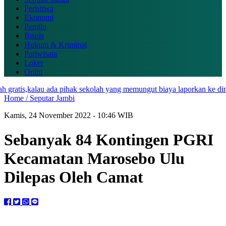
Peristiwa
Ekonomi
Pemilu
Bisnis
Hukum & Kriminal
Pariwisata
Loker
Opini
atis,kalau ada pihak sekolah yang memungut biaya laporkan ke dinas
Home /
Seputar Jambi
Kamis, 24 November 2022 - 10:46 WIB
Sebanyak 84 Kontingen PGRI
Kecamatan Marosebo Ulu
Dilepas Oleh Camat