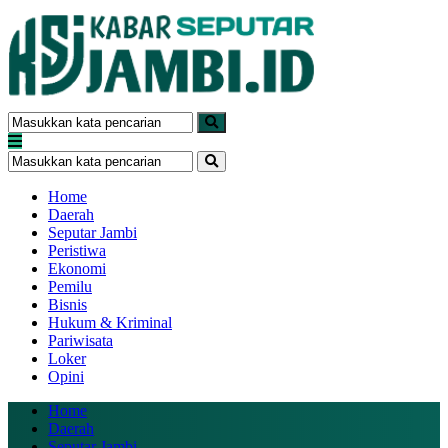
Home
Daerah
Seputar Jambi
Peristiwa
Ekonomi
Pemilu
Bisnis
Hukum & Kriminal
Pariwisata
Loker
Opini
Home
Daerah
Seputar Jambi