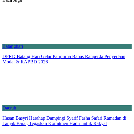
Baca Juga
Batanghari
DPRD Batang Hari Gelar Paripurna Bahas Ranperda Penyertaan
Modal & RAPBD 2026
Daerah
Hasan Basyri Harahap Dampingi Syarif Fasha Safari Ramadan di
Tanjab Barat, Tegaskan Komitmen Hadir untuk Rakyat