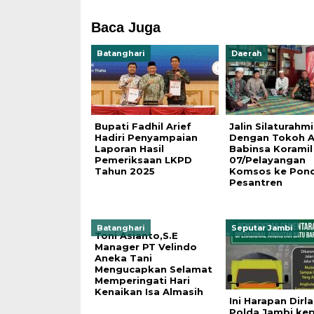
Baca Juga
Batanghari
Daerah
Bupati Fadhil Arief
Jalin Silaturahmi
Hadiri Penyampaian
Dengan Tokoh 
Laporan Hasil
Babinsa Koramil
Pemeriksaan LKPD
07/Pelayangan
Tahun 2025
Komsos ke Pon
Pesantren
Batanghari
Seputar Jambi
Toni Asianto,S.E
Manager PT Velindo
Aneka Tani
Mengucapkan Selamat
Memperingati Hari
Kenaikan Isa Almasih
Ini Harapan Dirl
Polda Jambi ke