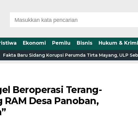
ristiwa
Ekonomi
Pemilu
Bisnis
Hukum & Krimi
u Sidang Korupsi Perumda Tirta Mayang, ULP Sebut HPS Suco
el Beroperasi Terang-
g RAM Desa Panoban,
a”