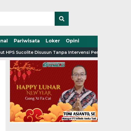
nal
Pariwisata
Loker
Opini
lite Disusun Tanpa Intervensi Penyedia
Diduga Angku