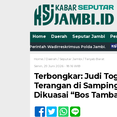
Home
Daerah
Seputar Jambi
Pe
ikan Perintah Wadirreskrimsus Polda Jambi.
Fakta Bar
Home /
Daerah
/
Seputar Jambi
/
Tanjab Barat
Senin, 29 Juni 2026 - 18:16 WIB
Terbongkar: Judi Tog
Terangan di Sampin
Dikuasai “Bos Tamb