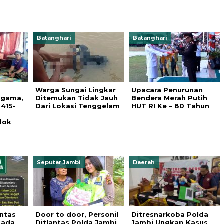
Batanghari
Batanghari
Warga Sungai Lingkar
Upacara Penurunan
Agama,
Ditemukan Tidak Jauh
Bendera Merah Putih
 415-
Dari Lokasi Tenggelam
HUT RI Ke – 80 Tahun
dok
Seputar Jambi
Daerah
antas
Door to door, Personil
Ditresnarkoba Polda
pada
Ditlantas Polda Jambi
Jambi Ungkap Kasus