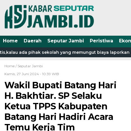
Home
Daerah
Seputar Jambi
Peristiwa
Eko
s,kalau ada pihak sekolah yang memungut biaya laporkan k
Home /
Seputar Jambi
Kamis, 27 Juni 2024 - 10:39 WIB
Wakil Bupati Batang Hari
H. Bakhtiar. SP Selaku
Ketua TPPS Kabupaten
Batang Hari Hadiri Acara
Temu Kerja Tim