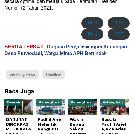
secara optimal dan merujuk pada Peraturan Presiden
Nomor 72 Tahun 2021.
Print
PDF
Print
PDF
BERITA TERKAIT
Dugaan Penyelewengan Keuangan
Desa Purwodadi, Warga Minta APH Bertindak
Breaking News
Headline
Baca Juga
Daerah
Batanghari
Batanghari
Batanghari
DARURAT
Fadhil Arief
Wakili
Bupati
BIROKRASI
Melantik
Bupati,
Fadhil Arief
MUBA KALA
Pengurus
Sekda
Ajak Kades
LHP BPK
TP-PKK
Batang
& Ketua