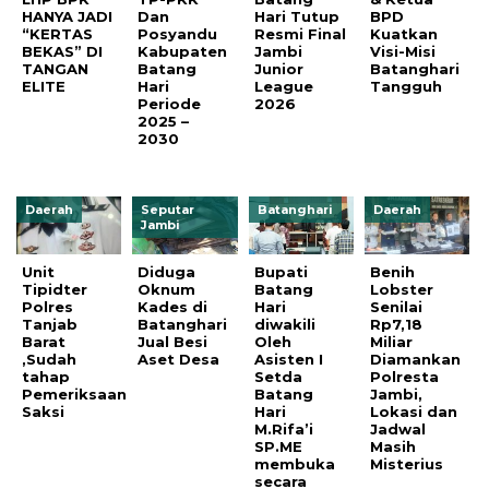
HANYA JADI
Dan
Hari Tutup
BPD
“KERTAS
Posyandu
Resmi Final
Kuatkan
BEKAS” DI
Kabupaten
Jambi
Visi-Misi
TANGAN
Batang
Junior
Batanghari
ELITE
Hari
League
Tangguh
Periode
2026
2025 –
2030
Daerah
Seputar
Batanghari
Daerah
Jambi
Unit
Diduga
Bupati
Benih
Tipidter
Oknum
Batang
Lobster
Polres
Kades di
Hari
Senilai
Tanjab
Batanghari
diwakili
Rp7,18
Barat
Jual Besi
Oleh
Miliar
,Sudah
Aset Desa
Asisten I
Diamankan
tahap
Setda
Polresta
Pemeriksaan
Batang
Jambi,
Saksi
Hari
Lokasi dan
M.Rifa’i
Jadwal
SP.ME
Masih
membuka
Misterius
secara