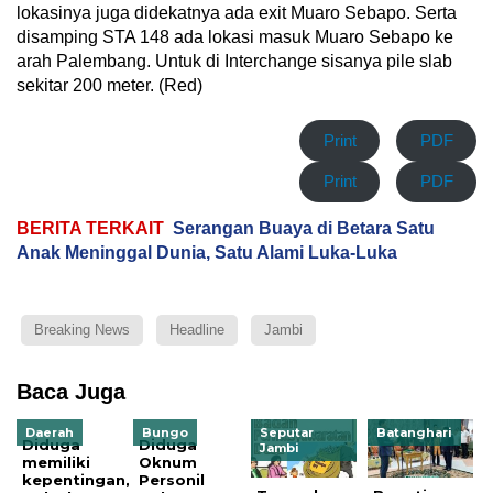
lokasinya juga didekatnya ada exit Muaro Sebapo. Serta
disamping STA 148 ada lokasi masuk Muaro Sebapo ke
arah Palembang. Untuk di Interchange sisanya pile slab
sekitar 200 meter. (Red)
Print
PDF
Print
PDF
BERITA TERKAIT
Serangan Buaya di Betara Satu
Anak Meninggal Dunia, Satu Alami Luka-Luka
Breaking News
Headline
Jambi
Baca Juga
Daerah
Bungo
Seputar
Batanghari
Diduga
Diduga
Jambi
memiliki
Oknum
kepentingan,
Personil