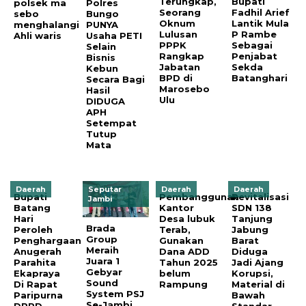
Terungkap,
Bupati
polsek ma
Polres
Seorang
Fadhil Arief
sebo
Bungo
Oknum
Lantik Mula
menghalangi
PUNYA
Lulusan
P Rambe
Ahli waris
Usaha PETI
PPPK
Sebagai
Selain
Rangkap
Penjabat
Bisnis
Jabatan
Sekda
Kebun
BPD di
Batanghari
Secara Bagi
Marosebo
Hasil
Ulu
DIDUGA
APH
Setempat
Tutup
Mata
Daerah
Seputar
Daerah
Daerah
Bupati
Pembanggunan
Revitalisasi
Jambi
Batang
Kantor
SDN 138
Hari
Desa lubuk
Tanjung
Brada
Peroleh
Terab,
Jabung
Group
Penghargaan
Gunakan
Barat
Meraih
Anugerah
Dana ADD
Diduga
Juara 1
Parahita
Tahun 2025
Jadi Ajang
Gebyar
Ekapraya
belum
Korupsi,
Sound
Di Rapat
Rampung
Material di
System PSJ
Paripurna
Bawah
Se-Jambi