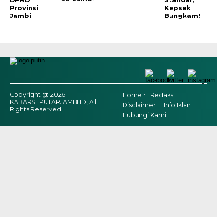
DPRD
Standar,
Provinsi
Kepsek
Jambi
Bungkam!
Copyright @ 2026
Home
Redaksi
KABARSEPUTARJAMBI.ID, All
Disclaimer
Info Iklan
Rights Reserved
Hubungi Kami