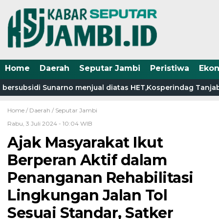
Home
Daerah
Seputar Jambi
Peristiwa
Eko
rsubsidi Sunarno menjual diatas HET,Kosperindag Tanjab Ba
Home /
Daerah
/
Seputar Jambi
Rabu, 3 Juli 2024 - 10:04 WIB
Ajak Masyarakat Ikut
Berperan Aktif dalam
Penanganan Rehabilitasi
Lingkungan Jalan Tol
Sesuai Standar, Satker