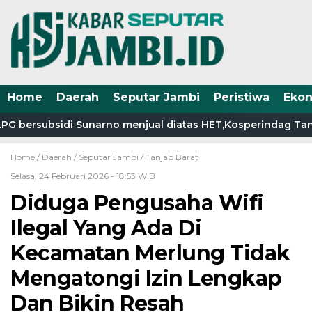
Home
Daerah
Seputar Jambi
Peristiwa
Eko
 bersubsidi Sunarno menjual diatas HET,Kosperindag Tanjab
Home /
Daerah
/
Seputar Jambi
/
Tanjab Barat
Selasa, 24 Februari 2026 - 18:53 WIB
Diduga Pengusaha Wifi
Ilegal Yang Ada Di
Kecamatan Merlung Tidak
Mengatongi Izin Lengkap
Dan Bikin Resah