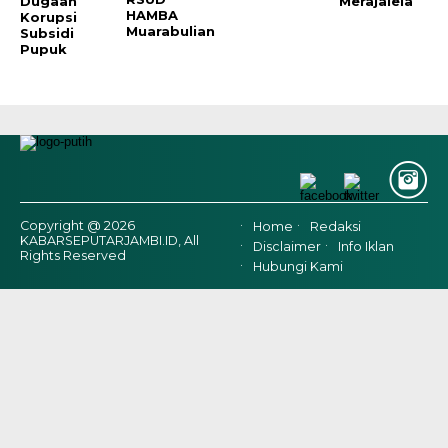
Dugaan
Merajalela
HAMBA
Korupsi
Muarabulian
Subsidi
Pupuk
Copyright @ 2026
Home
Redaksi
KABARSEPUTARJAMBI.ID, All
Disclaimer
Info Iklan
Rights Reserved
Hubungi Kami