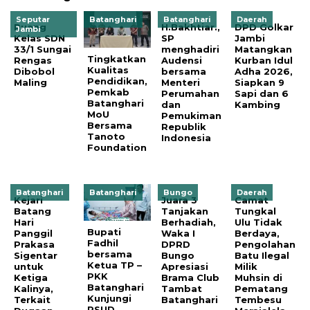
Seputar
Batanghari
Batanghari
Daerah
Ruang
H.Bakhtiar.,
DPD Golkar
Jambi
Kelas SDN
SP
Jambi
33/1 Sungai
menghadiri
Matangkan
Tingkatkan
Rengas
Audensi
Kurban Idul
Kualitas
Dibobol
bersama
Adha 2026,
Pendidikan,
Maling
Menteri
Siapkan 9
Pemkab
Perumahan
Sapi dan 6
Batanghari
dan
Kambing
MoU
Pemukiman
Bersama
Republik
Tanoto
Indonesia
Foundation
Batanghari
Batanghari
Bungo
Daerah
Kejari
Juara 3
Camat
Batang
Tanjakan
Tungkal
Hari
Berhadiah,
Ulu Tidak
Bupati
Panggil
Waka I
Berdaya,
Fadhil
Prakasa
DPRD
Pengolahan
bersama
Sigentar
Bungo
Batu Ilegal
Ketua TP –
untuk
Apresiasi
Milik
PKK
Ketiga
Brama Club
Muhsin di
Batanghari
Kalinya,
Tambat
Pematang
Kunjungi
Terkait
Batanghari
Tembesu
RSUD