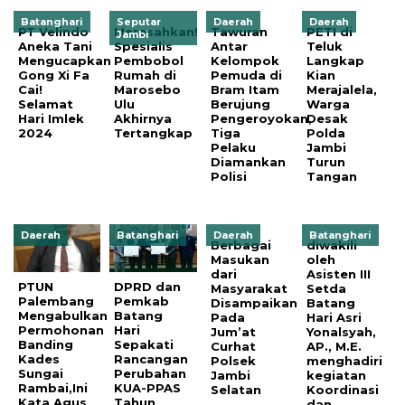
Batanghari
Seputar
Daerah
Daerah
PT Velindo
Meresahkan!
Tawuran
PETI di
Jambi
Aneka Tani
Spesialis
Antar
Teluk
Mengucapkan
Pembobol
Kelompok
Langkap
Gong Xi Fa
Rumah di
Pemuda di
Kian
Cai!
Marosebo
Bram Itam
Merajalela,
Selamat
Ulu
Berujung
Warga
Hari Imlek
Akhirnya
Pengeroyokan,
Desak
2024
Tertangkap
Tiga
Polda
Pelaku
Jambi
Diamankan
Turun
Polisi
Tangan
Daerah
Batanghari
Daerah
Batanghari
Berbagai
diwakili
Masukan
oleh
dari
Asisten III
PTUN
DPRD dan
Masyarakat
Setda
Palembang
Pemkab
Disampaikan
Batang
Mengabulkan
Batang
Pada
Hari Asri
Permohonan
Hari
Jum’at
Yonalsyah,
Banding
Sepakati
Curhat
AP., M.E.
Kades
Rancangan
Polsek
menghadiri
Sungai
Perubahan
Jambi
kegiatan
Rambai,Ini
KUA-PPAS
Selatan
Koordinasi
Kata Agus
Tahun
dan