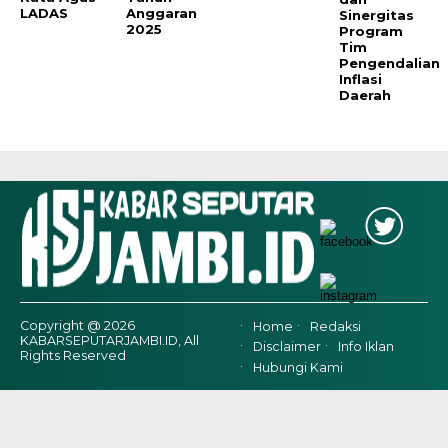
LADAS
Anggaran
Sinergitas
2025
Program
Tim
Pengendalian
Inflasi
Daerah
Copyright @ 2026
Home
Redaksi
KABARSEPUTARJAMBI.ID, All
Disclaimer
Info Iklan
Rights Reserved
Hubungi Kami