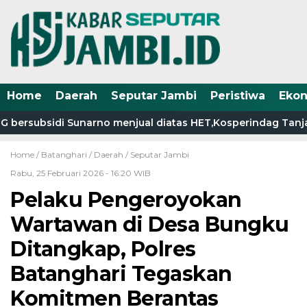
Home
Daerah
Seputar Jambi
Peristiwa
Eko
bersubsidi Sunarno menjual diatas HET,Kosperindag Tanjab 
Home /
Batanghari
/
Daerah
/
Seputar Jambi
Rabu, 25 Februari 2026 - 16:20 WIB
Pelaku Pengeroyokan
Wartawan di Desa Bungku
Ditangkap, Polres
Batanghari Tegaskan
Komitmen Berantas